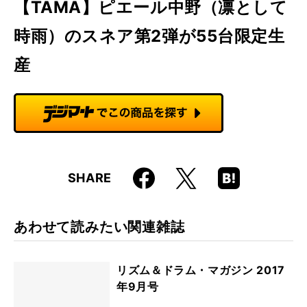
【TAMA】ピエール中野（凛として
時雨）のスネア第2弾が55台限定生
産
Faceboo
Hatena
X
SHARE
k
Boo
kma
rk
あわせて読みたい関連雑誌
リズム＆ドラム・マガジン 2017
年9月号