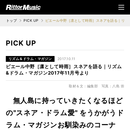
ク (Rittor Musi
メニ
c)
ュ
トップ
PICK UP
ピエール中野［凛として時雨］スネアを語る｜リズム&
PICK UP
リズム＆ドラム・マガジン
2017.10.11
ピエール中野［凛として時雨］スネアを語る｜リズム
&ドラム・マガジン2017年11月号より
取材＆文：編集部 写真：八島 崇
無人島に持っていきたくなるほど
の"スネア・ドラム愛" をうかがうド
ラム・マガジンお馴染みのコーナ