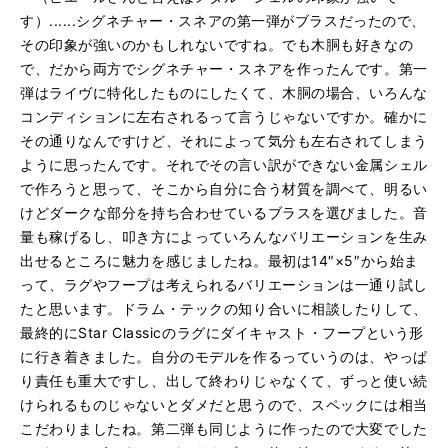
す）......シグネチャー・スネアの第一弾がブラスだったので、
その印象が強いのかもしれないですね。でも木胴も好きなの
で、だから両方でシグネチャー・スネアを作ったんです。第一
弾はライヴに特化したものにしたくて、木胴の場合、いろんな
コンディションに左右されるって言うじゃないですか。確かに
その通りなんですけど、それによって気分も左右されてしまう
ように思ったんです。それでその言い訳ができない金属シェル
で作ろうと思って、そこから自分に合う材質を調べて、明るい
けどダークな部分を持ち合わせているブラスを選びました。音
量も稼げるし、叩き方によっていろんなバリエーションを生み
出せるところに魅力を感じましたね。最初は14″×5″から始ま
って、ラグやフープは考えられるバリエーションは一通り試し
たと思います。ドラム・テックの知り合いに相談したりして、
最終的にStar Classicのラグにダイキャスト・フープという形
に行き着きました。自分のモデルを作るっていうのは、やっぱ
り責任も重大ですし、出して終わりじゃなくて、ずっと使い続
けられるものじゃないとダメだと思うので、スペックには相当
こだわりましたね。第二弾も同じように作ったので大変でした