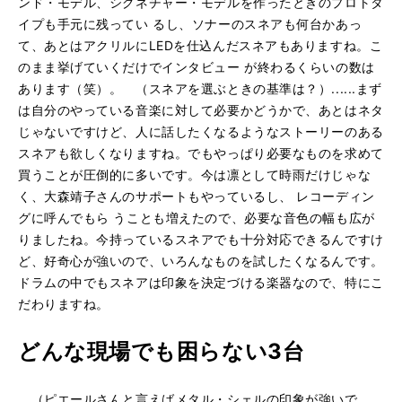
ンド・モデル、シグネチャー・モデルを作ったときのプロトタ
イプも手元に残ってい るし、ソナーのスネアも何台かあっ
て、あとはアクリルにLEDを仕込んだスネアもありますね。こ
のまま挙げていくだけでインタビュー が終わるくらいの数は
あります（笑）。 （スネアを選ぶときの基準は？）......まず
は自分のやっている音楽に対して必要かどうかで、あとはネタ
じゃないですけど、人に話したくなるようなストーリーのある
スネアも欲しくなりますね。でもやっぱり必要なものを求めて
買うことが圧倒的に多いです。今は凛として時雨だけじゃな
く、大森靖子さんのサポートもやっているし、 レコーディン
グに呼んでもら うことも増えたので、必要な音色の幅も広が
りましたね。今持っているスネアでも十分対応できるんですけ
ど、好奇心が強いので、いろんなものを試したくなるんです。
ドラムの中でもスネアは印象を決定づける楽器なので、特にこ
だわりますね。
どんな現場でも困らない3台
（ピエールさんと言えばメタル・シェルの印象が強いで