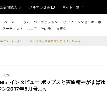
誌定期購読
メルマガ登録
サイト一覧
ベース
ドラム・パーカッション
ピアノ・シンセ・キーボー
アーティスト、スコア、その他
立東舎
コーネリアス『Mellow Waves』インタビュー ポップスと実験精神がまばゆく絡み合う異世界へ。｜サウンド&レコーディング・マガジン2017年8月号より
.06.26
Waves』インタビュー ポップスと実験精神がま
ン2017年8月号より