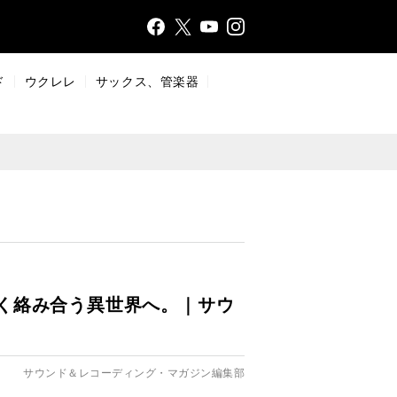
Face
Insta
X
YouT
bo
gr
ub
ok
a
e
ド
ウクレレ
サックス、管楽器
m
ばゆく絡み合う異世界へ。｜サウ
サウンド＆レコーディング・マガジン編集部