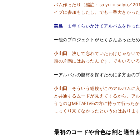
バム作ったり（編註：salyu × saly
イブに参加もしたし。でも一番大きかったのはsa
美島
１年くらいかけてアルバムを作った
ー他のプロジェクトがたくさんあったた
小山田
決して忘れていたわけじゃないで
頭の片隅にはあったんです。でもいろい
ーアルバムの題材を探すために多方面の
小山田
そういう経験がこのアルバムに入
と共通するムードが見えてくるから、ア
うものはMETAFIVEの方に持って行
しっくり来てなかったというのはありま
最初のコードや音色は割と適当 