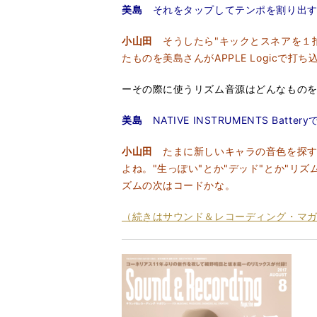
美島
それをタップしてテンポを割り出す
小山田
そうしたら"キックとスネアを１拍
たものを美島さんがAPPLE Logicで打
ーその際に使うリズム音源はどんなもの
美島
NATIVE INSTRUMENTS Batter
小山田
たまに新しいキャラの音色を探す
よね。"生っぽい"とか"デッド"とか"リズム
ズムの次はコードかな。
（続きはサウンド＆レコーディング・マガジ