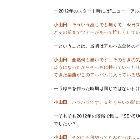
ー2012年のスタート時には"ニュー・ア
小山田
そういう感じでも無くて、今日ス
どその前までツアーがあって忙しくしてい
ーということは、当初はアルバム全体の
小山田
全然何も無いです。そのときの気分
ようになったからそっちに持っていったり
てきた楽曲がこのアルバムに入っている
ー収録曲を作った時期は同じではないわ
小山田
バラバラです。５年くらいの間に
ーそもそも2012年の段階で既に『SEN
でしたか？
小山田
そのころ何やってたんだっけ......