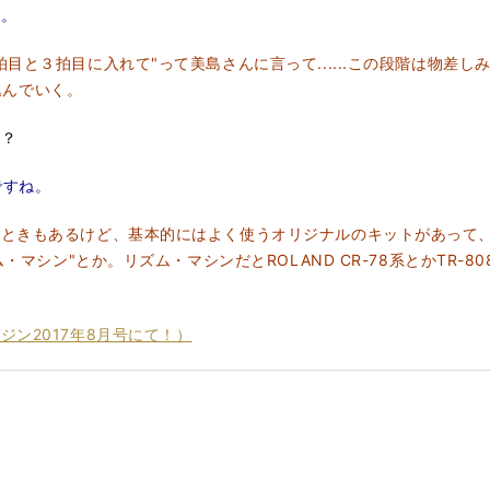
。
目と３拍目に入れて"って美島さんに言って......この段階は物差
ち込んでいく。
を？
yですね。
ときもあるけど、基本的にはよく使うオリジナルのキットがあって、
・マシン"とか。リズム・マシンだとROLAND CR-78系とかTR-80
ン2017年8月号にて！）