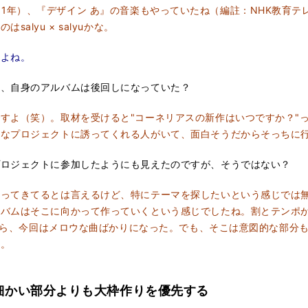
u／2011年）、『デザイン あ』の音楽もやっていたね（編註：NHK教育
lyu × salyuかな。
よね。
め、自身のアルバムは後回しになっていた？
すよ（笑）。取材を受けると"コーネリアスの新作はいつですか？"
ろなプロジェクトに誘ってくれる人がいて、面白そうだからそっちに
プロジェクトに参加したようにも見えたのですが、そうではない？
ってきてるとは言えるけど、特にテーマを探したいという感じでは無
ルバムはそこに向かって作っていくという感じでしたね。割とテンポ
ったから、今回はメロウな曲ばかりになった。でも、そこは意図的な部分
す。
細かい部分よりも大枠作りを優先する