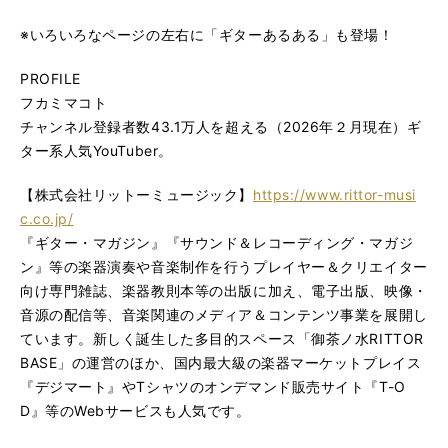
※いろいろなページの左右に「ギターあるある」も登場！
PROFILE
フカミマコト
チャンネル登録者数43.1万人を超える（2026年２月現在）ギ
ター系人気YouTuber。
【株式会社リットーミュージック】
https://www.rittor-musi
c.co.jp/
『ギター・マガジン』『サウンド＆レコーディング・マガジ
ン』等の楽器演奏や音楽制作を行うプレイヤー＆クリエイター
向け専門雑誌、楽器教則本等の出版に加え、電子出版、映像・
音源の配信等、音楽関連のメディア＆コンテンツ事業を展開し
ています。新しく誕生した多目的スペース「御茶ノ水RITTOR
BASE」の運営のほか、国内最大級の楽器マーケットプレイス
『デジマート』やTシャツのオンデマンド販売サイト『T-O
D』等のWebサービスも人気です。