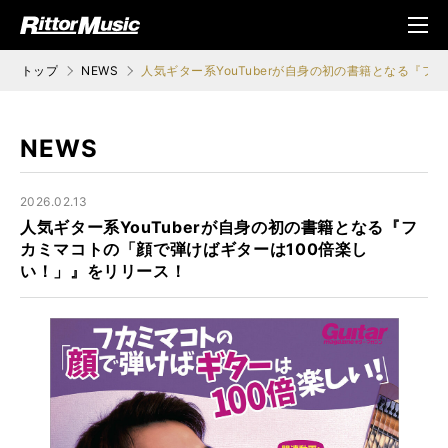
ク (Rittor Musi
メニ
c)
ュ
トップ
NEWS
人気ギター系YouTuberが自身の初の書籍となる『
NEWS
2026.02.13
人気ギター系YouTuberが自身の初の書籍となる『フ
カミマコトの「顔で弾けばギターは100倍楽し
い！」』をリリース！