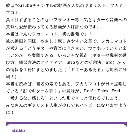
彼はYouTubeチャンネルの動画が人気のギタリスト、フカミ
マコト。
真面目すぎることのないフランキー雰囲気とギターや音楽への
真剣な愛が伝わってくる動画が大好評なのです。
本書はそんなフカミマコト、初の書籍です！
彼の動画と同様、やさしく親しみやすい文章で、フカミマコト
が考える「どうギターや音楽に向き合い、つきあっていくと楽
しいのか」を実践できる、いろいろな視点（ギターや機材の選
び方、練習方法のアイディア、SNSなどの活用法、etc）から
の情報を１冊にまとめました（「ギターあるある」も随所に登
場！）。
本書を読めば、書名の素でもある、フカミマコトが日々提唱し
ている「顔でギターを弾く」の意味が、Don' t Think. Feel
（考えるな、感じろ）といった形できっと伝わるでしょう。
みなさんのギタリスト人生が少しでもハッピーになりますよう
に！