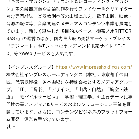
『ギター・マガジン』『サウンド＆レコーディング・マガジ
ン』等の楽器演奏や音楽制作を行うプレイヤー＆クリエイター
向け専門雑誌、楽器教則本等の出版に加え、電子出版、映像・
音源の配信等、音楽関連のメディア＆コンテンツ事業を展開し
ています。新しく誕生した多目的スペース「御茶ノ水RITTOR
BASE」の運営のほか、国内最大級の楽器マーケットプレイス
『デジマート』やTシャツのオンデマンド販売サイト『T-O
D』等のWebサービスも人気です。
【インプレスグループ】
https://www.impressholdings.com/
株式会社インプレスホールディングス（本社：東京都千代田
区、代表取締役：塚本由紀）を持株会社とするメディアグルー
プ。「IT」「音楽」「デザイン」「山岳・自然」「航空・鉄
道」「モバイルサービス」「学術・理工学」を主要テーマに専
門性の高いメディア&サービスおよびソリューション事業を展
開しています。さらに、コンテンツビジネスのプラットフォー
ム開発・運営も手がけています。
以上
________________________________________