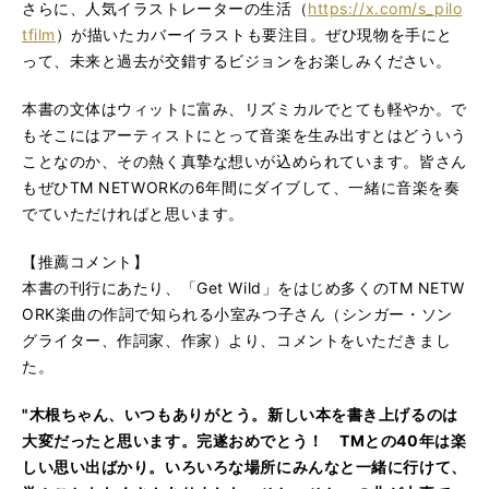
さらに、人気イラストレーターの生活（
https://x.com/s_pilo
tfilm
）が描いたカバーイラストも要注目。ぜひ現物を手にと
って、未来と過去が交錯するビジョンをお楽しみください。
本書の文体はウィットに富み、リズミカルでとても軽やか。で
もそこにはアーティストにとって音楽を生み出すとはどういう
ことなのか、その熱く真摯な想いが込められています。皆さん
もぜひTM NETWORKの6年間にダイブして、一緒に音楽を奏
でていただければと思います。
【推薦コメント】
本書の刊行にあたり、「Get Wild」をはじめ多くのTM NETW
ORK楽曲の作詞で知られる小室みつ子さん（シンガー・ソン
グライター、作詞家、作家）より、コメントをいただきまし
た。
"木根ちゃん、いつもありがとう。新しい本を書き上げるのは
大変だったと思います。完遂おめでとう！ TMとの40年は楽
しい思い出ばかり。いろいろな場所にみんなと一緒に行けて、