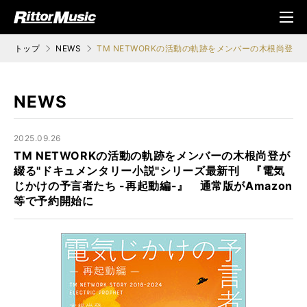
ク (Rittor Musi
メニ
c)
ュ
トップ
NEWS
TM NETWORKの活動の軌跡をメンバーの木根尚登が
NEWS
2025.09.26
TM NETWORKの活動の軌跡をメンバーの木根尚登が
綴る"ドキュメンタリー小説"シリーズ最新刊 『電気
じかけの予言者たち -再起動編-』 通常版がAmazon
等で予約開始に