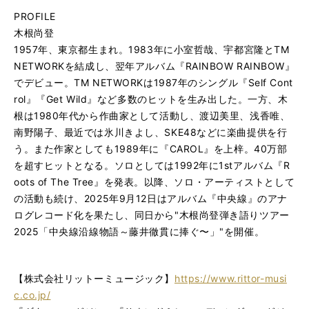
PROFILE
木根尚登
1957年、東京都生まれ。1983年に小室哲哉、宇都宮隆とTM
NETWORKを結成し、翌年アルバム『RAINBOW RAINBOW』
でデビュー。TM NETWORKは1987年のシングル『Self Cont
rol』『Get Wild』など多数のヒットを生み出した。一方、木
根は1980年代から作曲家として活動し、渡辺美里、浅香唯、
南野陽子、最近では氷川きよし、SKE48などに楽曲提供を行
う。また作家としても1989年に『CAROL』を上梓。40万部
を超すヒットとなる。ソロとしては1992年に1stアルバム『R
oots of The Tree』を発表。以降、ソロ・アーティストとして
の活動も続け、2025年9月12日はアルバム『中央線』のアナ
ログレコード化を果たし、同日から"木根尚登弾き語りツアー
2025「中央線沿線物語～藤井徹貫に捧ぐ〜」"を開催。
【株式会社リットーミュージック】
https://www.rittor-musi
c.co.jp/