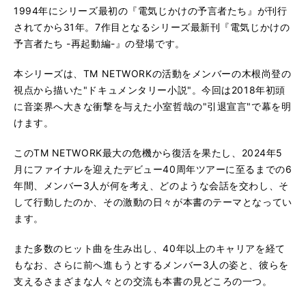
1994年にシリーズ最初の『電気じかけの予言者たち』が刊行
されてから31年。7作目となるシリーズ最新刊『電気じかけの
予言者たち -再起動編-』の登場です。
本シリーズは、TM NETWORKの活動をメンバーの木根尚登の
視点から描いた"ドキュメンタリー小説"。今回は2018年初頭
に音楽界へ大きな衝撃を与えた小室哲哉の"引退宣言"で幕を明
けます。
このTM NETWORK最大の危機から復活を果たし、2024年5
月にファイナルを迎えたデビュー40周年ツアーに至るまでの6
年間、メンバー3人が何を考え、どのような会話を交わし、そ
して行動したのか、その激動の日々が本書のテーマとなってい
ます。
また多数のヒット曲を生み出し、40年以上のキャリアを経て
もなお、さらに前へ進もうとするメンバー3人の姿と、彼らを
支えるさまざまな人々との交流も本書の見どころの一つ。