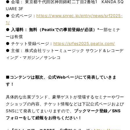
● 会場： 東京都千代田区神田錦町二丁目2番地1 KANDA SQ
UARE 3F
● 公式ページ：
https://www.snrec.jp/entry/news/srf2025-
1/
●
入場料： 無料（Peatixでの事前登録が必須）
*一部セミナ
ーは有償
● チケット登録ページ：
https://srfes2025.peatix.com/
● 主催： 株式会社リットーミュージック サウンド＆レコーデ
ィング・マガジン／サンレコ
■コンテンツは順次、公式Webページにて発表していきま
す！
具体的な出展ブランド、豪華ゲストが登場するセミナーやワー
クショップの内容、チケット情報などは下記公式ページおよび
SNSにて発表してまいりますので、
ブックマーク登録／SNS
フォローをして続報をお待ちください！