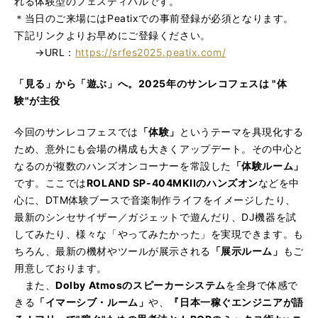
れる体験型のフェスティバルです。
＊当日のご来場にはPeatixでの事前登録が必須となります。
下記リンクよりお早めにご登録ください。
→URL：
https://srfes2025.peatix.com/
「見る」から「遊ぶ」へ。2025年のサンレコフェスは "体
験"が主役
今回のサンレコフェスでは
「体験」
というテーマを具現化する
ため、意外にも会場の構成も大きくアップデート。その中心と
なるのが複数のハンズオンコーナーを常設した
「体験ルーム」
です。ここでは
ROLAND SP-404MKIIのハンズオン
などを中
心に、DTM体験ブースで音楽制作ライフをイメージしたり、
最新のシンセサイザー／ガジェットで遊んだり、DJ機器を試
してみたり、様々な「やってみたかった」を実現できます。も
ちろん、最新の機材やツールが展示される
「展示ルーム」
もご
用意しております。
また、
Dolby Atmosのスピーカーシステム
を全身で体感で
きる
「イマーシブ・ルーム」
や、
『日本一稼ぐエンジニアが語