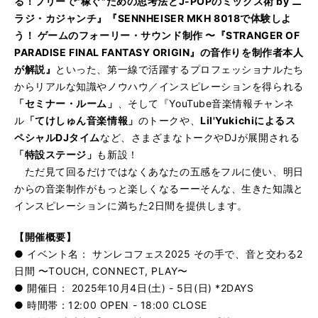
る！フリーで"稼ぐ"ための思考法とJ-POPのミックス術 by ニ
ラジ・カジャンチ』
『SENNHEISER MKH 8018で体験しよ
う！ ゲームのフォーリー・サウンド制作 〜『STRANGER OF
PARADISE FINAL FANTASY ORIGIN』の音作りを制作者本人
が解説』
といった、第一線で活躍するプロフェッショナルたち
からリアルな知識やノウハウ／インスピレーションを得られる
「セミナー・ルーム」
、そして『YouTube音楽情報チャンネ
ル
「てけしゅん音楽情報」
のトークや、
Lil'Yukichiによるス
ペシャルDJタイム
など、さまざまなトークやDJが展開される
「特設ステージ」
も新設！
ただ見て回るだけではなくあなたの五感をフルに使い、明日
からの音楽制作がもっと楽しくなるーーそんな、生きた知識と
インスピレーションに満ちた2日間を提供します。
【開催概要】
● イベント名： サンレコフェス2025 その手で、音と交わる2
日間 〜TOUCH, CONNECT, PLAY〜
● 開催日： 2025年10月4日(土) - 5日(日) *2DAYS
● 時間帯：12:00 OPEN - 18:00 CLOSE