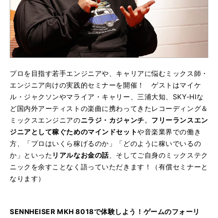
プロを目指す若手エンジニアや、キャリアに悩むミックス師・
エンジニア向けの実践的セミナーを開催！ ゲストはマイケ
ル・ジャクソンやマライア・キャリー、三浦大知、SKY-HIな
ど国内外アーティストの楽曲に携わってきたレコーディング＆
ミックスエンジニアの
ニラジ・カジャンチ
。
フリーランスエン
ジニアとして稼ぐためのマインドセット
や音楽業界での働き
方、「プロはいくら稼げるのか」「どのように稼いでいるの
か」といった
リアルなお金の話
、そしてご自身のミックステク
ニックを余すことなく語っていただきます！（有償セミナーと
なります）
SENNHEISER MKH 8018で体験しよう！ゲームのフォーリ