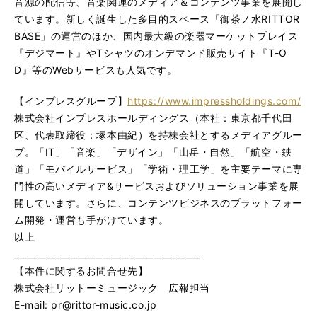
音源の配信等、音楽関連のメディア＆コンテンツ事業を展開し
ています。新しく誕生した多目的スペース「御茶ノ水RITTOR
BASE」の運営のほか、国内最大級の楽器マーケットプレイス
『デジマート』やTシャツのオンデマンド販売サイト『T-O
D』等のWebサービスも人気です。
【インプレスグループ】
https://www.impressholdings.com/
株式会社インプレスホールディングス（本社：東京都千代田
区、代表取締役：塚本由紀）を持株会社とするメディアグルー
プ。「IT」「音楽」「デザイン」「山岳・自然」「航空・鉄
道」「モバイルサービス」「学術・理工学」を主要テーマに専
門性の高いメディア&サービスおよびソリューション事業を展
開しています。さらに、コンテンツビジネスのプラットフォー
ム開発・運営も手がけています。
以上
________________________________________
【本件に関するお問合せ先】
株式会社リットーミュージック 広報担当
E-mail: pr@rittor-music.co.jp