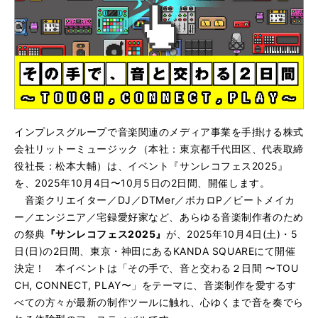
インプレスグループで音楽関連のメディア事業を手掛ける株式
会社リットーミュージック（本社：東京都千代田区、代表取締
役社長：松本大輔）は、イベント『サンレコフェス2025』
を、2025年10月4日〜10月5日の2日間、開催します。
音楽クリエイター／DJ／DTMer／ボカロP／ビートメイカ
ー／エンジニア／宅録愛好家など、あらゆる音楽制作者のため
の祭典
『サンレコフェス2025』
が、2025年10月4日(土)・5
日(日)の2日間、東京・神田にあるKANDA SQUAREにて開催
決定！ 本イベントは「その手で、音と交わる２日間 〜TOU
CH, CONNECT, PLAY〜」をテーマに、音楽制作を愛するす
べての方々が最新の制作ツールに触れ、心ゆくまで音を奏でら