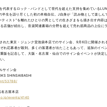
を代表するロック・バンドとして世代を超えた支持を集めているLUN
の半生を語り尽くした初の本格自伝。J自身が「読み物として楽しん
ーティスト"を離れたひとりの男としての生きざまをも描き出す内容
する店舗が続出し、音楽関連書籍の分野を超えて売れ筋商品の上位に
れた東京・ジュンク堂池袋本店でのサイン会、9月6日に開催される東京・
れぞれ応募者が殺到。多くの落選者が出たこともあって、追加のイベ
の重版を記念して、大阪・名古屋・仙台でのサイン会イベントが決定
さい。
ャルサイン会
 SHINSAIBASHI
ent/53788/
店名古屋本店
co.jp/events/4140