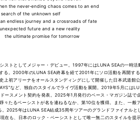
ever-ending chaos comes to an end
 of the unknown self
 journey and a crossroads of fate
ed future and a new reality
imate promise for tomorrow
のベーシストとしてメジャー・デビュー。1997年にはLUNA SEAの
発表する。2000年のLUNA SEA終幕を経て2001年にソロ活動を
RE"、史上初アリーナをオールスタンディングにして開催した日本武道
 5DAYS"など、独自のスタイルでライヴ活動を展開。2019年5月にはL
ドースメント契約を発表。2025年1月発行のベース・マガジン誌で
の錚々たるベーシストが名を連ねるなか、第10位を獲得。また、一般
。2025年はLUNA SEA結成35周年ツアーのグランドファイナルと
現在も、日本のロック・ベーシストとして唯一無二のスタイルを提示し