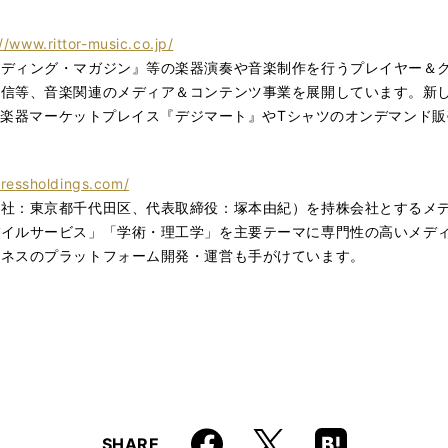
//www.rittor-music.co.jp/
ーディング・マガジン』等の楽器演奏や音楽制作を行うプレイヤー＆
信等、音楽関連のメディア＆コンテンツ事業を展開しています。新し
級の楽器マーケットプレイス『デジマート』やTシャツのオンデマンド販
ressholdings.com/
社：東京都千代田区、代表取締役：塚本由紀）を持株会社とするメデ
イルサービス」「学術・理工学」を主要テーマに専門性の高いメデ
ジネスのプラットフォーム開発・運営も手がけています。
当
Faceboo
Hatena
X
SHARE