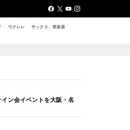
Face
Insta
X
YouT
bo
gr
ub
ok
a
e
ド
ウクレレ
サックス、管楽器
m
のサイン会イベントを大阪・名