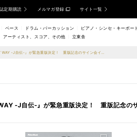
誌定期購読
メルマガ登録
サイト一覧
ベース
ドラム・パーカッション
ピアノ・シンセ・キーボー
アーティスト、スコア、その他
立東舎
発売直後から大反響の『MY WAY -J自伝-』が緊急重版決定！ 重版記念のサイン会イベントを大阪・名古屋・仙台で開催！
WAY -J自伝-』が緊急重版決定！ 重版記念