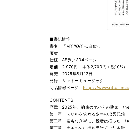
■書誌情報
書名：『MY WAY -J自伝-』
著者：J
仕様：A5判／304ページ
定価：2,970円（本体2,700円＋税10%）
発売：2025年8月12日
発行：リットーミュージック
商品情報ページ
https://www.rittor-mu
CONTENTS
序章 2025年、約束の地からの眺め the view 
第一章 スリルを求める少年の成長記録 a growing-
第二章 名もなき街に、役者は揃った fateful en
第三章 天国の先に待ち受けていた地獄 the hell