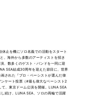
一時活動休止を機にソロ名義での活動をスタート
再開すると、海外から多数のアーティストを招き
館公演、数多くのゲスト・バンドを一同に迎
UNA SEA結成30周年を迎えた節目に、世界
企画された『プロ・ベーシストが選んだ偉
アンケート投票（#最も偉大なベーシスト2
して、東京ドーム公演を開催。LUNA SEA
続け、LUNA SEA、ソロの両輪で活躍