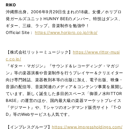
RIKO
沖縄県出身。2006年9月29日生まれの18歳。女優／ホリプロ
発ガールズユニットHUNNY BEEのメンバー。特技はダンス、
ギター、三線、ラップ。音楽制作を勉強中！
Official Site：
https://www.horipro.co.jp/riko/
【株式会社リットーミュージック】
https://www.rittor-musi
c.co.jp/
『ギター・マガジン』『サウンド＆レコーディング・マガジ
ン』等の楽器演奏や音楽制作を行うプレイヤー＆クリエイター
向け専門雑誌、楽器教則本等の出版に加え、電子出版、映像・
音源の配信等、音楽関連のメディア＆コンテンツ事業を展開し
ています。新しく誕生した多目的スペース「御茶ノ水RITTOR
BASE」の運営のほか、国内最大級の楽器マーケットプレイス
『デジマート』や、Tシャツのオンデマンド販売サイト『T-O
D』等のWebサービスも人気です。
【インプレスグループ】
https://www.impressholdings.com/