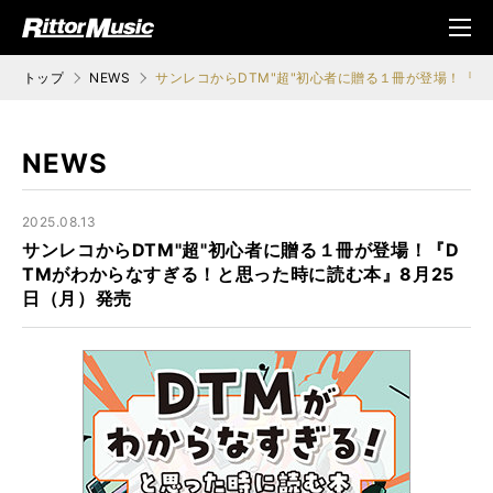
ク (Rittor Musi
メニ
c)
ュ
トップ
NEWS
サンレコからDTM"超"初心者に贈る１冊が登場！『D
NEWS
2025.08.13
サンレコからDTM"超"初心者に贈る１冊が登場！『D
TMがわからなすぎる！と思った時に読む本』8月25
日（月）発売