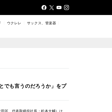
Face
Insta
X
YouT
bo
gr
ub
ok
a
e
ド
ウクレレ
サックス、管楽器
m
「とでも言うのだろうか」をプ
代田区、代表取締役社長：松本大輔）は、