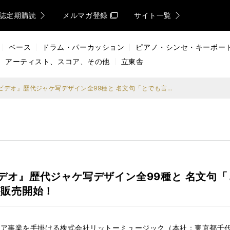
誌定期購読
メルマガ登録
サイト一覧
ベース
ドラム・パーカッション
ピアノ・シンセ・キーボー
アーティスト、スコア、その他
立東舎
『ほんとにあった！呪いのビデオ』歴代ジャケ写デザイン全99種と 名文句「とでも言うのだろうか」をプリントしたTシャツ＆ロンTが販売開始！
デオ』歴代ジャケ写デザイン全99種と 名文句
が販売開始！
ア事業を手掛ける株式会社リットーミュージック（本社：東京都千