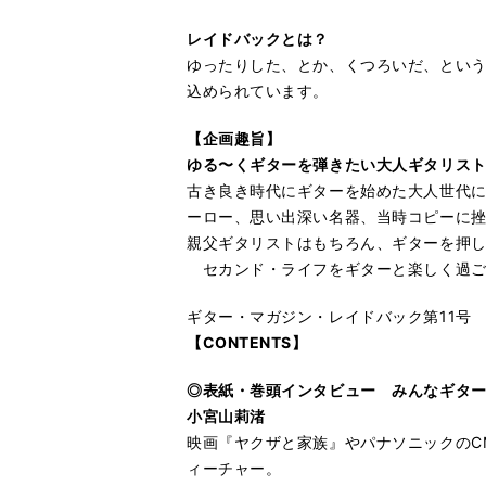
レイドバックとは？
ゆったりした、とか、くつろいだ、とい
込められています。
【企画趣旨】
ゆる〜くギターを弾きたい大人ギタリスト
古き良き時代にギターを始めた大人世代に
ーロー、思い出深い名器、当時コピーに
親父ギタリストはもちろん、ギターを押
セカンド・ライフをギターと楽しく過ご
ギター・マガジン・レイドバック第11号
【CONTENTS】
◎表紙・巻頭インタビュー みんなギタ
小宮山莉渚
映画『ヤクザと家族』やパナソニックのCM
ィーチャー。