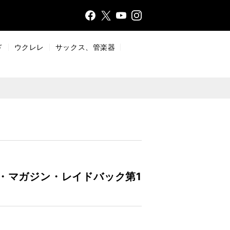
Face
Insta
X
YouT
bo
gr
ub
ok
a
e
ド
ウクレレ
サックス、管楽器
m
・マガジン・レイドバック第1