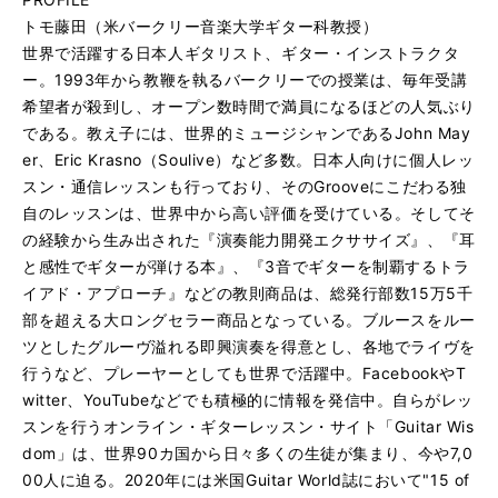
トモ藤田（米バークリー音楽大学ギター科教授）
世界で活躍する日本人ギタリスト、ギター・インストラクタ
ー。1993年から教鞭を執るバークリーでの授業は、毎年受講
希望者が殺到し、オープン数時間で満員になるほどの人気ぶり
である。教え子には、世界的ミュージシャンであるJohn May
er、Eric Krasno（Soulive）など多数。日本人向けに個人レッ
スン・通信レッスンも行っており、そのGrooveにこだわる独
自のレッスンは、世界中から高い評価を受けている。そしてそ
の経験から生み出された『演奏能力開発エクササイズ』、『耳
と感性でギターが弾ける本』、『3音でギターを制覇するトラ
イアド・アプローチ』などの教則商品は、総発行部数15万5千
部を超える大ロングセラー商品となっている。ブルースをルー
ツとしたグルーヴ溢れる即興演奏を得意とし、各地でライヴを
行うなど、プレーヤーとしても世界で活躍中。FacebookやT
witter、YouTubeなどでも積極的に情報を発信中。自らがレッ
スンを行うオンライン・ギターレッスン・サイト「Guitar Wis
dom」は、世界90カ国から日々多くの生徒が集まり、今や7,0
00人に迫る。2020年には米国Guitar World誌において"15 of