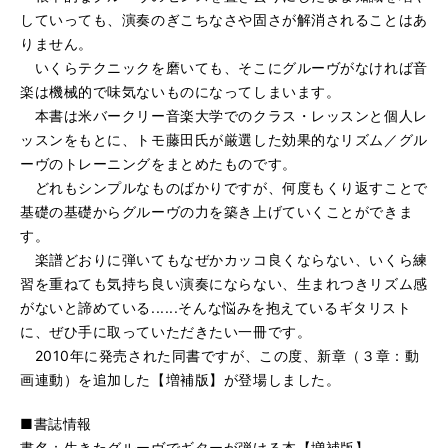
していっても、演奏のぎこちなさや固さが解消されることはあ
りません。
いくらテクニックを磨いても、そこにグルーヴがなければ音
楽は機械的で味気ないものになってしまいます。
本書は米バークリー音楽大学でのクラス・レッスンと個人レ
ッスンをもとに、トモ藤田氏が厳選した効果的なリズム／グル
ーヴのトレーニングをまとめたものです。
どれもシンプルなものばかりですが、何度もくり返すことで
基礎の基礎からグルーヴの力を築き上げていくことができま
す。
楽譜どおりに弾いてもなぜかカッコ良くならない、いくら練
習を重ねても気持ち良い演奏にならない、生まれつきリズム感
がないと諦めている......そんな悩みを抱えているギタリスト
に、ぜひ手に取っていただきたい一冊です。
2010年に発売された同書ですが、この度、新章（３章：動
画連動）を追加した【増補版】が登場しました。
■書誌情報
書名：生きたグルーヴでギターが弾ける本【増補版】