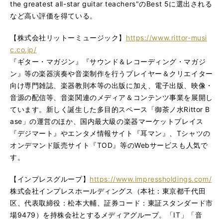
the greatest all-star guitar teachers"のBest 5に選出される
など高い評価を得ている。
【株式会社リットーミュージック】
https://www.rittor-musi
c.co.jp/
『ギター・マガジン』『サウンド＆レコーディング・マガジ
ン』等の楽器演奏や音楽制作を行うプレイヤー＆クリエイター
向け専門雑誌、楽器教則本等の出版に加え、電子出版、映像・
音源の配信等、音楽関連のメディア＆コンテンツ事業を展開し
ています。新しく誕生した多目的スペース「御茶ノ水Rittor B
ase」の運営のほか、国内最大級の楽器マーケットプレイス
『デジマート』やエンタメ情報サイト『耳マン』、Tシャツの
オンデマンド販売サイト『TOD』等のWebサービスも人気で
す。
【インプレスグループ】
https://www.impressholdings.com/
株式会社インプレスホールディングス（本社：東京都千代田
区、代表取締役：松本大輔、証券コード：東証スタンダード市
場9479）を持株会社とするメディアグループ。「IT」「音