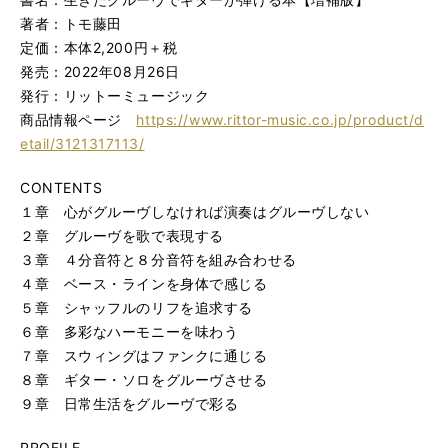
著者：トモ藤田
定価：本体2,200円＋税
発売：2022年08月26日
発行：リットーミュージック
商品情報ページ
https://www.rittor-music.co.jp/product/d
etail/3121317113/
CONTENTS
１章 心がグルーヴしなければ演奏はグルーヴしない
２章 グルーヴを歌で表現する
３章 ４分音符と８分音符を組み合わせる
４章 ベース・ラインを身体で感じる
５章 シャッフルのリフを追求する
６章 多彩なハーモニーを味わう
７章 スウィングはファンクに通じる
８章 ギター・ソロをグルーヴさせる
９章 日常生活をグルーヴで彩る
PROFILE