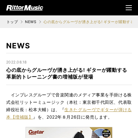
ク (Rittor Musi
メニ
c)
ュ
トップ
NEWS
心の底からグルーヴが湧き上がる! ギターが躍動する
NEWS
2022.08.18
心の底からグルーヴが湧き上がる! ギターが躍動する
革新的トレーニング書の増補版が登場
インプレスグループで音楽関連のメディア事業を手掛ける株
式会社リットーミュージック（本社：東京都千代田区、代表取
締役社長：松本大輔）は、『
生きたグルーヴでギターが弾ける
本【増補版】
』を、2022年８月26日に発売します。