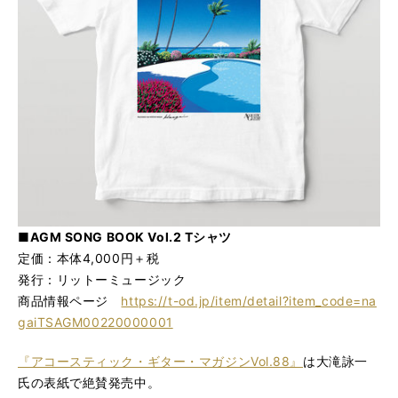
■AGM SONG BOOK Vol.2 Tシャツ
定価：本体4,000円＋税
発行：リットーミュージック
商品情報ページ
https://t-od.jp/item/detail?item_code=na
gaiTSAGM00220000001
『アコースティック・ギター・マガジンVol.88』
は大滝詠一
氏の表紙で絶賛発売中。