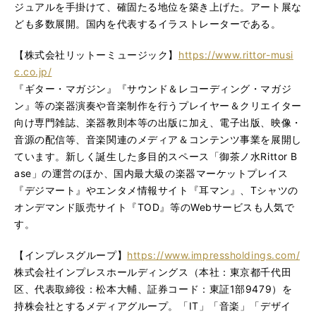
ジュアルを手掛けて、確固たる地位を築き上げた。アート展な
ども多数展開。国内を代表するイラストレーターである。
【株式会社リットーミュージック】
https://www.rittor-musi
c.co.jp/
『ギター・マガジン』『サウンド＆レコーディング・マガジ
ン』等の楽器演奏や音楽制作を行うプレイヤー＆クリエイター
向け専門雑誌、楽器教則本等の出版に加え、電子出版、映像・
音源の配信等、音楽関連のメディア＆コンテンツ事業を展開し
ています。新しく誕生した多目的スペース「御茶ノ水Rittor B
ase」の運営のほか、国内最大級の楽器マーケットプレイス
『デジマート』やエンタメ情報サイト『耳マン』、Tシャツの
オンデマンド販売サイト『TOD』等のWebサービスも人気で
す。
【インプレスグループ】
https://www.impressholdings.com/
株式会社インプレスホールディングス（本社：東京都千代田
区、代表取締役：松本大輔、証券コード：東証1部9479）を
持株会社とするメディアグループ。「IT」「音楽」「デザイ