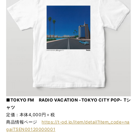
■TOKYO FM RADIO VACATION -TOKYO CITY POP- Tシ
ャツ
定価：本体4,000円＋税
商品情報ページ
https://t-od.jp/item/detail?item_code=na
gaiTSEN00120000001