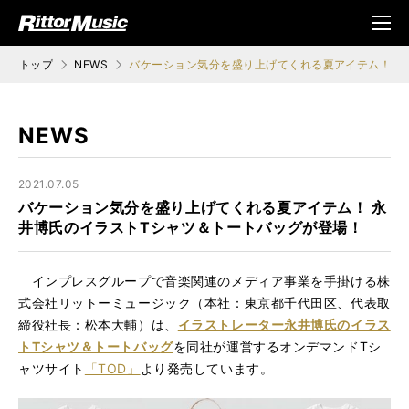
ク (Rittor Musi
メニ
c)
ュ
トップ
NEWS
バケーション気分を盛り上げてくれる夏アイテム！ 永
NEWS
2021.07.05
バケーション気分を盛り上げてくれる夏アイテム！ 永
井博氏のイラストTシャツ＆トートバッグが登場！
インプレスグループで音楽関連のメディア事業を手掛ける株
式会社リットーミュージック（本社：東京都千代田区、代表取
締役社長：松本大輔）は、
イラストレーター永井博氏のイラス
トTシャツ＆トートバッ
グ
を同社が運営するオンデマンドTシ
ャツサイト
「TOD」
より発売しています。