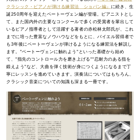
クラシック・ピアノが弾ける練習法 ショパン編』
に続き、生
誕250周年を迎えたベートーヴェン編が登場。ピアニストとし
て、また国内外の主要なコンクールで多くの受賞者を輩出して
いるピアノ指導者として活躍する著者の赤松林太郎氏が、これ
までに培った豊富なノウハウなどをもとに、バイエル習得者で
も3年後にベートーヴェンが弾けるようになる練習法を解説し
ます。"ベートーヴェンに触れよう"といった基礎から始め
て、"指先のコントロール力を磨き上げる""忍耐力のある指を
鍛えよう"など、大曲を弾く技術が身につくようになるまで丁
寧にレッスンを進めていきます。演奏法についてはもちろん、
クラシック音楽についての知識も深まる一冊です。