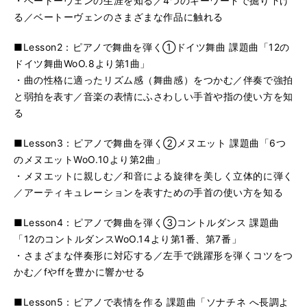
・ベートーヴェンの生涯を知る／4つのキーワードで掘り下げ
る／ベートーヴェンのさまざまな作品に触れる
■Lesson2：ピアノで舞曲を弾く①ドイツ舞曲 課題曲「12の
ドイツ舞曲WoO.8より第1曲」
・曲の性格に適ったリズム感（舞曲感）をつかむ／伴奏で強拍
と弱拍を表す／音楽の表情にふさわしい手首や指の使い方を知
る
■Lesson3：ピアノで舞曲を弾く②メヌエット 課題曲「6つ
のメヌエットWoO.10より第2曲」
・メヌエットに親しむ／和音による旋律を美しく立体的に弾く
／アーティキュレーションを表すための手首の使い方を知る
■Lesson4：ピアノで舞曲を弾く③コントルダンス 課題曲
「12のコントルダンスWoO.14より第1番、第7番」
・さまざまな伴奏形に対応する／左手で跳躍形を弾くコツをつ
かむ／fやffを豊かに響かせる
■Lesson5：ピアノで表情を作る 課題曲「ソナチネ へ長調よ