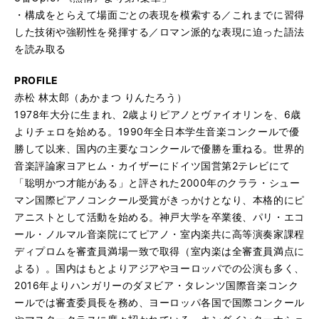
・構成をとらえて場面ごとの表現を模索する／これまでに習得
した技術や強靭性を発揮する／ロマン派的な表現に迫った語法
を読み取る
PROFILE
赤松 林太郎（あかまつ りんたろう）
1978年大分に生まれ、2歳よりピアノとヴァイオリンを、6歳
よりチェロを始める。1990年全日本学生音楽コンクールで優
勝して以来、国内の主要なコンクールで優勝を重ねる。世界的
音楽評論家ヨアヒム・カイザーにドイツ国営第2テレビにて
「聡明かつ才能がある」と評された2000年のクララ・シュー
マン国際ピアノコンクール受賞がきっかけとなり、本格的にピ
アニストとして活動を始める。神戸大学を卒業後、パリ・エコ
ール・ノルマル音楽院にてピアノ・室内楽共に高等演奏家課程
ディプロムを審査員満場一致で取得（室内楽は全審査員満点に
よる）。国内はもとよりアジアやヨーロッパでの公演も多く、
2016年よりハンガリーのダヌビア・タレンツ国際音楽コンク
ールでは審査委員長を務め、ヨーロッパ各国で国際コンクール