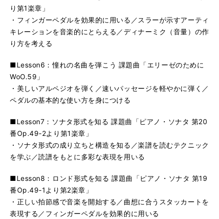
り第1楽章」
・フィンガーペダルを効果的に用いる／スラーが示すアーティ
キレーションを音楽的にとらえる／ディナーミク（音量）の作
り方を考える
■Lesson6：憧れの名曲を弾こう 課題曲「エリーゼのために
WoO.59」
・美しいアルペジオを弾く／速いパッセージを軽やかに弾く／
ペダルの基本的な使い方を身につける
■Lesson7：ソナタ形式を知る 課題曲「ピアノ・ソナタ 第20
番Op.49-2より第1楽章」
・ソナタ形式の成り立ちと構造を知る／楽譜を読むテクニック
を学ぶ／読譜をもとに多彩な表現を用いる
■Lesson8：ロンド形式を知る 課題曲「ピアノ・ソナタ 第19
番Op.49-1より第2楽章」
・正しい拍節感で音楽を開始する／曲想に合うスタッカートを
表現する／フィンガーペダルを効果的に用いる