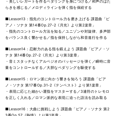
・美しいレガートを作るペダリングを身につける／和声のはた
らきを感じる／メロディラインを弾く指を保続する
■Lesson13：指先のコントロール力を磨き上げる 課題曲「ピ
アノ・ソナタ 第14番Op.27-2《月光》より第2楽章」
・指先のコントロール方法を知る／ユニゾンや対旋律、多声部
をバランス良く響かせる／指を保持しながら和音進行を作る
■Lesson14：忍耐力のある指を鍛えよう 課題曲「ピアノ・ソ
ナタ 第14番Op.27-2《月光》より第3楽章」
・音ミスタッチなくアルペジオのパッセージを弾く／瞬時に音
量をコントロールする／大胆なペダリングを駆使する
■Lesson15：ロマン派に向かう響きを知ろう 課題曲「ピア
ノ・ソナタ 第17番Op.31-2《テンペスト》より第1楽章」
・表現に応じた細かい運指をマスターする／3連符のトレモロ
を正しく入れる／ロマン派的な表現に迫った語法を読み取る
■Lesson16：大曲に挑戦しよう 課題曲「ピアノ・ソナタ 第2
3番Op.57《熱情》より第1楽章」