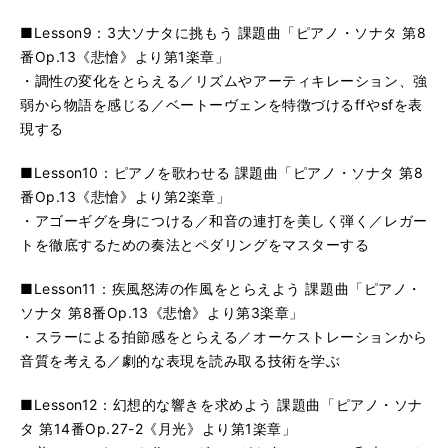
■Lesson9：3大ソナタに挑もう 課題曲「ピアノ・ソナタ 第8
番Op.13《悲愴》より第1楽章」
・調性の変化をとらえる／リズムやアーティキレーション、強
弱から物語を感じる／ベートーヴェンを特徴づけるffやsfを表
現する
■Lesson10：ピアノを歌わせる 課題曲「ピアノ・ソナタ 第8
番Op.13《悲愴》より第2楽章」
・アゴーギグを身につける／和音の連打を美しく弾く／レガー
トを徹底するための奏法とペダリングをマスターする
■Lesson11：疾風怒涛の作風をとらえよう 課題曲「ピアノ・
ソナタ 第8番Op.13《悲愴》より第3楽章」
・スラーによる拍節感をとらえる／オーケストレーションから
音質を考える／劇的な表現を読み取る技術を学ぶ
■Lesson12：幻想的な響きを求めよう 課題曲「ピアノ・ソナ
タ 第14番Op.27-2《月光》より第1楽章」