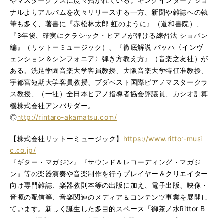
やマスタークラスに度々招かれている。キングインターナショ
ナルよりアルバムを次々リリースする一方、新聞や雑誌への執
筆も多く、著書に『赤松林太郎 虹のように』（道和書院）、
『3年後、確実にクラシック・ピアノが弾ける練習法 ショパン
編』（リットーミュージック）、『徹底解説 バッハ〈インヴ
ェンション＆シンフォニア〉弾き方教え方』（音楽之友社）が
ある。洗足学園音楽大学客員教授、大阪音楽大学特任准教授、
宇都宮短期大学客員教授、ブダペスト国際ピアノマスタークラ
ス教授、（一社）全日本ピアノ指導者協会評議員、カシオ計算
機株式会社アンバサダー。
◎
http://rintaro-akamatsu.com/
【株式会社リットーミュージック】
https://www.rittor-musi
c.co.jp/
『ギター・マガジン』『サウンド＆レコーディング・マガジ
ン』等の楽器演奏や音楽制作を行うプレイヤー＆クリエイター
向け専門雑誌、楽器教則本等の出版に加え、電子出版、映像・
音源の配信等、音楽関連のメディア＆コンテンツ事業を展開し
ています。新しく誕生した多目的スペース「御茶ノ水Rittor B