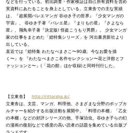
などを行っている。初出調査・作家検証は自己所有資料を含め
実資料にあたることを身上としている。立東舎での主な実績
は、『超展開バレエマンガ 谷ゆき子の世界』『少女マンガの
宇宙』、 谷ゆき子著『バレエ星』『まりもの星』『さよなら
星』、飛鳥幸子著『決定版! 怪盗こうもり男爵』。 少女マンガ
家の仕事をまとめた「総特集シリーズ」を 河出書房新社より
出している。
直近では『総特集 わたなべまさこ〜90歳、今なお愛を描
く〜』を 『わたなべまさこ名作セレクション〜花と洋館とフ
ァッションと〜』(「花の館」ほか収録)と同時刊行した。
【立東舎】
http://rittorsha.jp/
立東舎は、文芸、マンガ、料理他、さまざまな分野のポップカ
ルチャーを紹介する出版活動を展開中。「料理の本棚」「乙女
の本棚」などの好評シリーズの他、手塚治虫、谷ゆき子らの幻
の漫画の復刻などで感度の高い読者の話題を集めている出版ブ
ランドです。