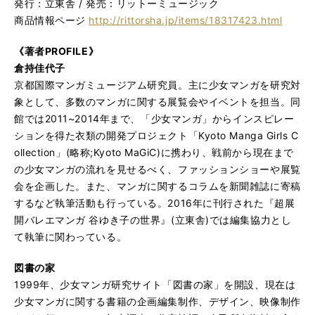
発行：立東舎 / 発売：リットーミュージック
商品情報ページ
http://rittorsha.jp/items/18317423.html
《著者PROFILE》
倉持佳代子
京都国際マンガミュージアム研究員。主に少女マンガを研究対
象として、多数のマンガに関する展覧会やイベントを担当。同
館では2011~2014年まで、「少女マンガ」からインスピレー
ションを得た衣類の開発プロジェクト「Kyoto Manga Girls C
ollection」(略称;Kyoto MaGiC)に携わり、戦前から現在まで
の少女マンガの流れを見せるべく、ファッションショーや展覧
会を企画した。また、マンガに関するコラムを新聞雑誌に寄稿
するなど執筆活動も行っている。2016年に刊行された『超展
開バレエマンガ 谷ゆき子の世界』(立東舎)では編集協力とし
て執筆に関わっている。
図書の家
1999年、少女マンガ研究サイト「図書の家」を開設、現在は
少女マンガに関する書籍の企画編集制作、デザイン、映像制作