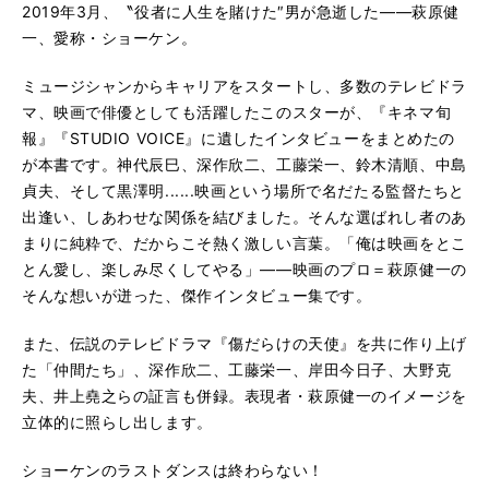
2019年3月、〝役者に人生を賭けた″男が急逝した――萩原健
一、愛称・ショーケン。
ミュージシャンからキャリアをスタートし、多数のテレビドラ
マ、映画で俳優としても活躍したこのスターが、『キネマ旬
報』『STUDIO VOICE』に遺したインタビューをまとめたの
が本書です。神代辰巳、深作欣二、工藤栄一、鈴木清順、中島
貞夫、そして黒澤明......映画という場所で名だたる監督たちと
出逢い、しあわせな関係を結びました。そんな選ばれし者のあ
まりに純粋で、だからこそ熱く激しい言葉。「俺は映画をとこ
とん愛し、楽しみ尽くしてやる」――映画のプロ＝萩原健一の
そんな想いが迸った、傑作インタビュー集です。
また、伝説のテレビドラマ『傷だらけの天使』を共に作り上げ
た「仲間たち」、深作欣二、工藤栄一、岸田今日子、大野克
夫、井上堯之らの証言も併録。表現者・萩原健一のイメージを
立体的に照らし出します。
ショーケンのラストダンスは終わらない！