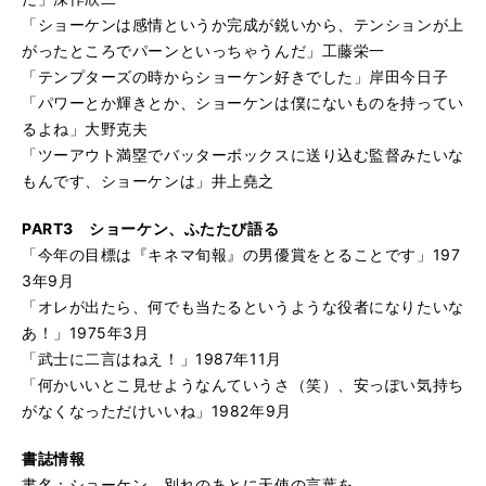
「ショーケンは感情というか完成が鋭いから、テンションが上
がったところでパーンといっちゃうんだ」工藤栄一
「テンプターズの時からショーケン好きでした」岸田今日子
「パワーとか輝きとか、ショーケンは僕にないものを持ってい
るよね」大野克夫
「ツーアウト満塁でバッターボックスに送り込む監督みたいな
もんです、ショーケンは」井上堯之
PART3 ショーケン、ふたたび語る
「今年の目標は『キネマ旬報』の男優賞をとることです」197
3年9月
「オレが出たら、何でも当たるというような役者になりたいな
あ！」1975年3月
「武士に二言はねえ！」1987年11月
「何かいいとこ見せようなんていうさ（笑）、安っぽい気持ち
がなくなっただけいいね」1982年9月
書誌情報
書名：ショーケン 別れのあとに天使の言葉を