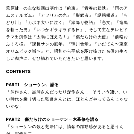
萩原健一の主な映画出演作は『約束』『青春の蹉跌』『雨のア
ムステルダム』『アフリカの光』『影武者』『誘拐報道』『も
どり川』『カポネ大いに泣く』『瀬降り物語』『恋文』『竜馬
を斬った男』『いつかギラギラする日』、そして主なテレビド
ラマ出演作は『太陽にほえろ！』『傷だらけの天使』『前略お
ふくろ様』『課長サンの厄年』『鴨川食堂』『いだてん〜東京
オリムピック噺〜』と、昭和から平成を駆け抜けた名優の生々
しい肉声に、ぜひ触れていただきたいと思います。
CONTENTS
PART1 ショーケン、語る
「深作さん、黒澤さんだったり深作さん......そういう凄い、い
い時代を乗り切った監督さんとは、ほとんどやってるんじゃな
いかな」
PART2 傷だらけのショーケン＝木暮修を語る
「ショーケンの歌と芝居には、情念の躍動感があると思うん
だ」深作欣二