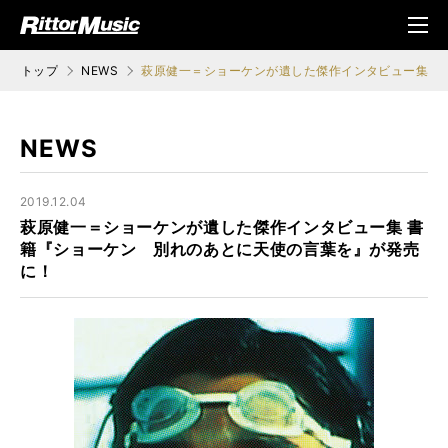
ク (Rittor Musi
メニ
c)
ュ
トップ
NEWS
萩原健一＝ショーケンが遺した傑作インタビュー集 
NEWS
2019.12.04
萩原健一＝ショーケンが遺した傑作インタビュー集 書
籍『ショーケン 別れのあとに天使の言葉を』が発売
に！