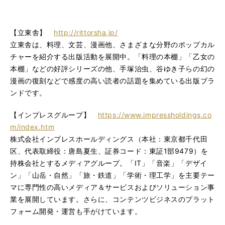
【立東舎】
http://rittorsha.jp/
立東舎は、料理、文芸、漫画他、さまざまな分野のポップカル
チャーを紹介する出版活動を展開中。「料理の本棚」「乙女の
本棚」などの好評シリーズの他、手塚治虫、谷ゆき子らの幻の
漫画の復刻などで感度の高い読者の話題を集めている出版ブラ
ンドです。
【インプレスグループ】
https://www.impressholdings.co
m/index.htm
株式会社インプレスホールディングス（本社：東京都千代田
区、代表取締役：唐島夏生、証券コード：東証1部9479）を
持株会社とするメディアグループ。「IT」「音楽」「デザイ
ン」「山岳・自然」「旅・鉄道」「学術・理工学」を主要テー
マに専門性の高いメディア＆サービスおよびソリューション事
業を展開しています。さらに、コンテンツビジネスのプラット
フォーム開発・運営も手がけています。