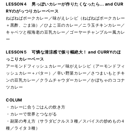
LESSON４ 男っぽいカレーが作りたくなったら... and CUR
RYのがっつりカレーベース
ねばねばポークカレー／味がえレシピ（ねばねばポークカレー
＋黒酢、ごま油）／ひよこ豆のカレー／ニラ玉チキンカレー／
キャベツと桜海老の豆乳カレー／ゴーヤーチャンプルー風カレ
ー
LESSON５ 可憐な清涼感で振り幅絶大！ and CURRYのほ
っこりカレーベース
アーモンドフィッシュカレー／味がえレシピ（アーモンドフィ
ッシュカレー＋バター）／辛い野菜カレー／さつまいもとチキ
ンの豆乳カレー／クラムチャウダーカレー／かぼちゃのココナ
ツカレー
COLUM
・カレーに合うごはんの炊き方
・カレーで世界とつながる
・副菜の考え方（サラダピクルス３種／スパイスの炒めもの４
種／ライタ３種）