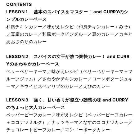
CONTENTS
LESSON１ 基本のスパイスをマスター！ and CURRYのシ
ンプルカレーベース
和風チキンカレー／味がえレシピ（和風チキンカレー＋みそ）
／豆腐のカレー／和風ポークビンダルー／豆のカレー／カキと
あおさのりのカレー
LESSON２ スパイスの女王が放つ爽快カレー！ and CURR
Yのさわやかカレーベース
ベリーベリーキーマ／味がえレシピ（ベリーベリーキーマ＋フ
ルーツジャム）／さわやかチキンカレー／コーンポタージュキ
ーマ／キウイとスペアリブのカレー／えびのカレー
LESSON３ 強く、甘い香りが際立つ誘惑の味 and CURRY
のちょっと大人カレーベース
ペッパービーフカレー／味がえレシピ（ペッパービーフカレー
＋ココナツミルク）／ナッツキーマ／なすのココナツカレー／
チョコレートビーフカレー／マンゴーポークカレー