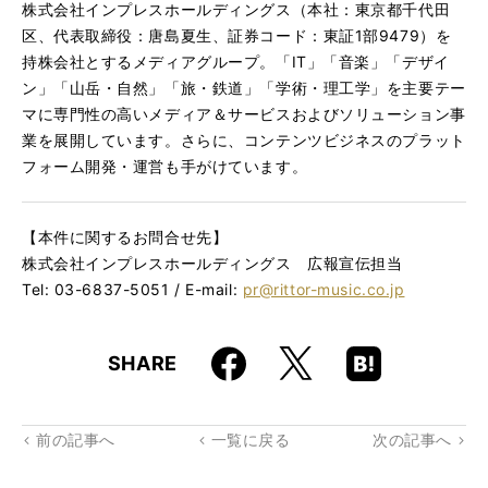
株式会社インプレスホールディングス（本社：東京都千代田
区、代表取締役：唐島夏生、証券コード：東証1部9479）を
持株会社とするメディアグループ。「IT」「音楽」「デザイ
ン」「山岳・自然」「旅・鉄道」「学術・理工学」を主要テー
マに専門性の高いメディア＆サービスおよびソリューション事
業を展開しています。さらに、コンテンツビジネスのプラット
フォーム開発・運営も手がけています。
【本件に関するお問合せ先】
株式会社インプレスホールディングス 広報宣伝担当
Tel: 03-6837-5051 / E-mail:
pr@rittor-music.co.jp
Faceboo
Hatena
X
SHARE
k
Boo
kma
rk
前の記事へ
一覧に戻る
次の記事へ