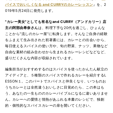
パイスでおいしくなる and CURRYのカレーレッスン
』を、2
019年5月24日に発売します。
"カレー美女"としても有名なand CURRY（アンドカリー）店
主の阿部由希奈さん
は、料理下手な20代を過ごし、ひょんな
ことから"流しのカレー屋"に転身します。そんなご自身の経験
をふまえて生み出された初著書には、カレーとの出会いから、
毎日使えるスパイスの使い方や、旬の野菜、ナッツ、果物など
自由な素材の組み合わせから生まれるカレーレシピなどなど、
盛りだくさんな内容が収録されています。
編集担当がおすすめするのはスパイスを使ったかんたん献立の
アイディアと、５種類のスパイスで作れるカレーを紹介するL
ESSON１。このパートでスパイスと仲良くなり、いつものお
うちカレーとは全然違うおいしさに目覚めたら、この本はも
う、あなたの一生もののカレーバイブルになるに違いありませ
ん。カレーへの愛情と情熱があふれる本書のレシピで、独創
的・個性的なスパイスカレーの扉を開いてください。