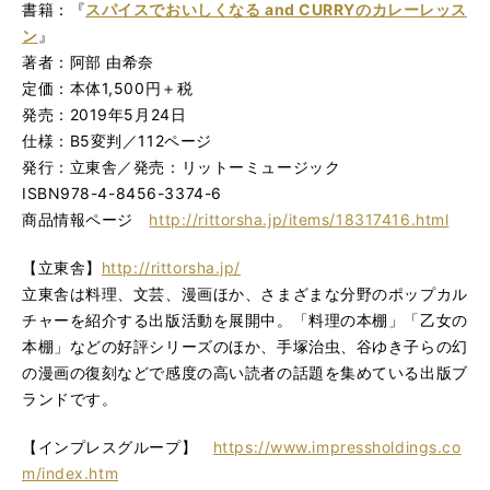
書籍：『
スパイスでおいしくなる and CURRYのカレーレッス
ン
』
著者：阿部 由希奈
定価：本体1,500円＋税
発売：2019年5月24日
仕様：B5変判／112ページ
発行：立東舎／発売：リットーミュージック
ISBN978-4-8456-3374-6
商品情報ページ
http://rittorsha.jp/items/18317416.html
【立東舎】
http://rittorsha.jp/
立東舎は料理、文芸、漫画ほか、さまざまな分野のポップカル
チャーを紹介する出版活動を展開中。「料理の本棚」「乙女の
本棚」などの好評シリーズのほか、手塚治虫、谷ゆき子らの幻
の漫画の復刻などで感度の高い読者の話題を集めている出版ブ
ランドです。
【インプレスグループ】
https://www.impressholdings.co
m/index.htm