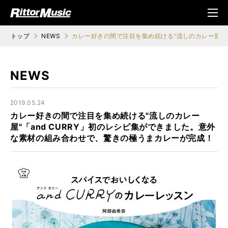
ク (Rittor Musi
メニ
c)
ュ
トップ
NEWS
カレー好きの間で注目を集め続ける"流しのカレー屋"「
NEWS
2019.05.24
カレー好きの間で注目を集め続ける"流しのカレー
屋"「and CURRY」初のレシピ集ができました。意外
な素材の組み合わせで、驚きの極うまカレーが完成！