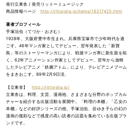
発行立東舎 / 発売リットーミュージック
商品情報ページ
http://rittorsha.jp/items/18317425.html
著者プロフィール
手塚治虫（てづか・おさむ）
1928年、大阪府豊中市生まれ。兵庫県宝塚市で少年時代を過
ごす。46年マンガ家としてデビュー。翌年発表した「新寶
島」等のストーリーマンガにより、戦後マンガ界に新生面を拓
く。62年アニメーション作家としてデビュー。翌年から放映
したテレビアニメ「鉄腕アトム」により、テレビアニメブーム
をまきおこす。89年2月9日没。
【立東舎】
http://rittorsha.jp/
立東舎は、料理、文芸、漫画他、さまざまな分野のポップカル
チャーを紹介する出版活動を展開中。「料理の本棚」「乙女の
本棚」などの好評シリーズの他、手塚治虫、谷ゆき子らの幻の
漫画の復刻などで感度の高い読者の話題を集めている出版ブラ
ンドです。