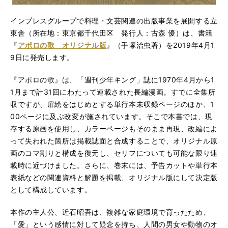
インプレスグループで料理・文芸関連の出版事業を展開する立
東舎（所在地：東京都千代田区 発行人：古森 優）は、書籍
『
アポロの歌 オリジナル版
』（手塚治虫著）を2019年4月1
9日に発売します。
『アポロの歌』は、「週刊少年キング」誌に1970年4月から1
1月まで計31回にわたって連載された長編漫画。すでに全集所
収ですが、扉絵をはじめとする単行本未収録ページのほか、1
00ページに及ぶ改変が施されています。そこで本書では、現
存する原画を使用し、カラーページもそのまま再現、改編によ
って失われた箇所は掲載誌面と合成することで、オリジナル原
画のコマ割りと構成を復元し、セリフについても可能な限り連
載時に近づけました。さらに、巻末には、予告カットや単行本
表紙などの関連資料と解題を掲載、オリジナル版にして決定版
として構成しています。
本作の主人公、近石昭吾は、複雑な家庭環境で育ったため、
「愛」という感情に対して疑念を持ち、人間の男女や動物のオ