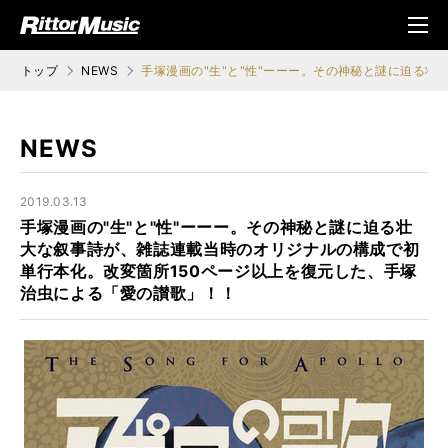
ク (Rittor Musi
メニ
c)
ュ
トップ
NEWS
手塚漫画の"生"と"性"ーーー。その神秘と謎に迫る
NEWS
2019.03.13
手塚漫画の"生"と"性"ーーー。その神秘と謎に迫る壮
大な叙事詩が、雑誌連載当時のオリジナルの構成で初
単行本化。改変箇所150ページ以上を復元した、手塚
治虫による「愛の讃歌」！！