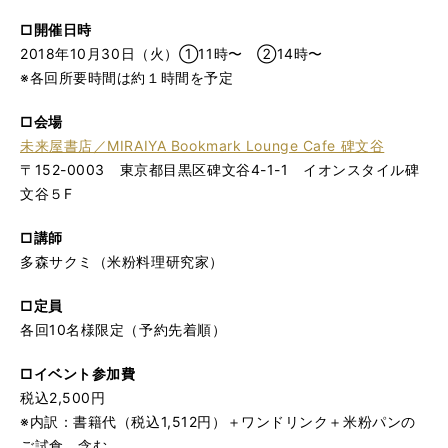
□開催日時
2018年10月30日（火）①11時〜 ②14時〜
※各回所要時間は約１時間を予定
□会場
未来屋書店／MIRAIYA Bookmark Lounge Cafe 碑文谷
〒152-0003 東京都目黒区碑文谷4-1-1 イオンスタイル碑
文谷５F
□講師
多森サクミ（米粉料理研究家）
□定員
各回10名様限定（予約先着順）
□イベント参加費
税込2,500円
※内訳：書籍代（税込1,512円）＋ワンドリンク＋米粉パンの
ご試食 含む