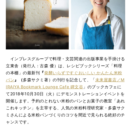
インプレスグループで料理・文芸関連の出版事業を手掛ける
立東舎（発行人：古森 優）は、レシピブックシリーズ「料理
の本棚」の最新刊
『
発酵いらずですぐおいしい かんたん米粉
パン
』（
多森サクミ著）の刊行を記念して、「
未来屋書店／M
IRAIYA Bookmark Lounge Cafe 碑文谷
」のブックカフェに
て2018年10月30日（火）にデモンストレーションイベントを
開催します。予約のとれない米粉のパンとお菓子の教室「あれ
これキッチン
」を主宰する、人気の米粉料理研究家・多森サク
ミさんによる米粉パンづくりのコツを間近で見られる絶好のチ
ャンスです。