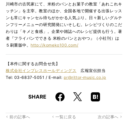
川崎市の古民家にて、米粉のパンとお菓子の教室「あれこれキ
ッチン」を主宰。教室のほか、全国各地で開催する出張レッス
ンも常にキャンセル待ちがかかる人気ぶり。日々新しいグルテ
ンフリーメニューの研究開発にいそしむ。レシピづくりのこだ
わりは「キメと食感」。企業や雑誌へのレシピ提供も行う。著
者『フライパンでできる 米粉のパンとおやつ』（小社刊）は
５刷重版中。
http://komeko100.com/
【本件に関するお問合せ先】
株式会社インプレスホールディングス
広報宣伝担当
Tel: 03-6837-5051 / E-mail:
pr@rittor-music.co.jp
Faceboo
Hatena
X
SHARE
k
Boo
kma
rk
前の記事へ
一覧に戻る
次の記事へ