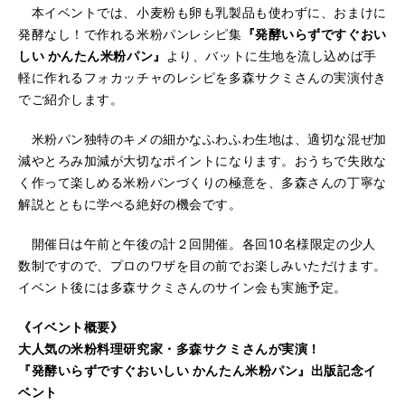
本イベントでは、小麦粉も卵も乳製品も使わずに、おまけに
発酵なし！で作れる米粉パンレシピ集
『発酵いらずですぐおい
しい かんたん米粉パン』
より、バットに生地を流し込めば手
軽に作れるフォカッチャのレシピを多森サクミさんの実演付き
でご紹介します。
米粉パン独特のキメの細かなふわふわ生地は、適切な混ぜ加
減やとろみ加減が大切なポイントになります。おうちで失敗な
く作って楽しめる米粉パンづくりの極意を、多森さんの丁寧な
解説とともに学べる絶好の機会です。
開催日は午前と午後の計２回開催。各回10名様限定の少人
数制ですので、プロのワザを目の前でお楽しみいただけます。
イベント後には多森サクミさんのサイン会も実施予定。
《イベント概要》
大人気の米粉料理研究家・多森サクミさんが実演！
『発酵いらずですぐおいしい かんたん米粉パン』出版記念イ
ベント