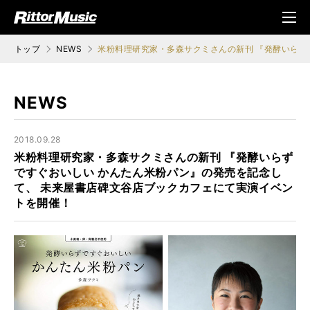
ク (Rittor Musi
メニ
c)
ュ
トップ
NEWS
米粉料理研究家・多森サクミさんの新刊 『発酵いらず
NEWS
2018.09.28
米粉料理研究家・多森サクミさんの新刊 『発酵いらず
ですぐおいしい かんたん米粉パン』の発売を記念し
て、 未来屋書店碑文谷店ブックカフェにて実演イベン
トを開催！