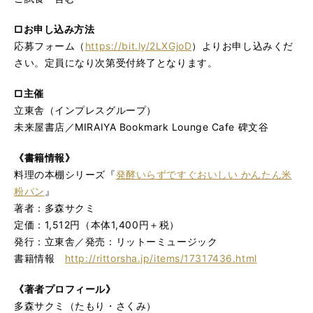
□お申し込み方法
応募フォーム（
https://bit.ly/2LXGjoD
）よりお申し込みくだ
さい。定員になり次第受付終了となります。
□主催
立東舎（インプレスグループ）
未来屋書店／MIRAIYA Bookmark Lounge Cafe 碑文谷
《書籍情報》
料理の本棚シリーズ
『
発酵いらずですぐおいしい かんたん米
粉パン
』
著者：多森サクミ
定価：1,512円（本体1,400円＋税）
発行：立東舎／発売：リットーミュージック
書籍情報
http://rittorsha.jp/items/17317436.html
《著者プロフィール》
多森サクミ（たもり・さくみ）