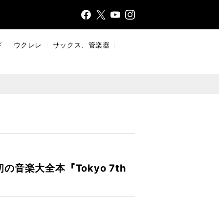
Face
Insta
X
YouT
bo
gr
ub
ok
a
e
ド
ウクレレ
サックス、管楽器
m
音楽大全本『Tokyo 7th