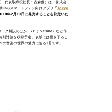
区、代表取締役社長：古森優）は、株式会
yにて提供中のスマートフォン向けアプリ
「
Tokyo
』を2018年2月19日に発売することを決定いた
解説のほか、kz（livetune）など作
特別対談を収録予定。表紙には描き下ろし
作の音楽の世界の魅力に迫る1冊です。