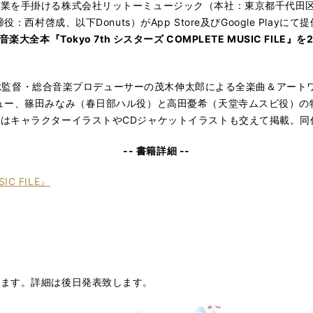
業を手掛ける株式会社リットーミュージック（本社：東京都千代田
：西村啓成、以下Donuts）がApp Store及びGoogle Pla
全本『Tokyo 7th シスターズ COMPLETE MUSIC FILE
の総監督・総合音楽プロデューサーの茂木伸太郎による全楽曲＆アートワーク
ュー、篠田みなみ（春日部ハル役）と高田憂希（天堂寺ムスビ役）の
はキャラクターイラストやCDジャケットイラストも交えて掲載。同
-- 書籍詳細 --
IC FILE』
います。詳細は後日発表致します。