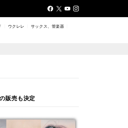
Face
Insta
X
YouT
bo
gr
ub
ok
a
e
ド
ウクレレ
サックス、管楽器
m
ツの販売も決定