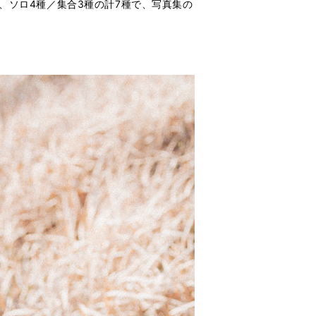
は、ソロ4種／集合3種の計7種で、写真集の