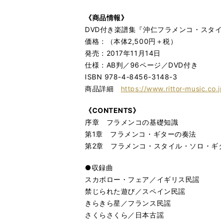
《商品情報》
DVD付き楽譜集『沖仁フラメンコ・スタ
価格：（本体2,500円＋税）
発売：2017年11月14日
仕様：AB判／96ページ／DVD付き
ISBN 978-4-8456-3148-3
商品詳細
https://www.rittor-music.co.
《CONTENTS
》
序章 フラメンコの基礎知識
第1章 フラメンコ・ギターの奏法
第2章 フラメンコ・スタイル・ソロ・ギ
●収録曲
スカボロー・フェア／イギリス民謡
禁じられた遊び／スペイン民謡
きらきら星／フランス民謡
さくらさくら／日本古謡