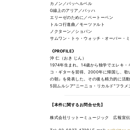
カノン／パッヘルベル
G線上のアリア／バッハ
エリーゼのために／ベートーベン
トルコ行進曲／モーツァルト
ノクターン／ショパン
サムワン・トゥ・ウォッチ・オーバー・
《PROFILE
》
沖 仁（おき じん）
1974年生まれ。14歳から独学でエレ
コ・ギターを習得。2000年に帰国し、歌
の朝』を発表した。その後も精力的に活動
5回ムルシア"ニーニョ・リカルド"フラ
【本件に関するお問合せ先】
株式会社リットーミュージック 広報宣