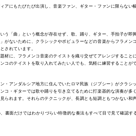
ィアにもたびたび出演し、音楽ファン、ギター・ファンに限らない
。
いう「曲」という概念が存在せず、歌、踊り、ギター、手拍子が即
曲」がないために、クラシックやポピュラーなどの音楽からフラメン
るとされています。
題材に、フラメンコ音楽のテイストを織り交ぜてアレンジすること
メンコのテイストを取り入れてみたい人でも、気軽に練習することが
ン・アンダルシア地方に住んでいたロマ民族（ジプシー）がクラシ
メンコ・ギターでは歌や踊りを引き立てるために打楽器的な演奏が多
く見られます。それらのテクニックが、長調とも短調ともつかない和
め、書面だけではわかりづらい特徴的な奏法もすべて目で見て確認す