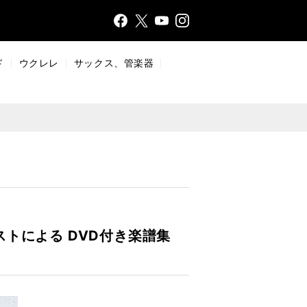
Face
Insta
X
YouT
bo
gr
ub
ok
a
e
ド
ウクレレ
サックス、管楽器
m
トによる DVD付き楽譜集