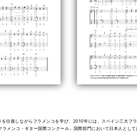
本を往復しながらフラメンコを学び、2010年には、スペイン三大フ
ド" フラメンコ・ギター国際コンクール」国際部門において日本人とし