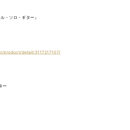
イル・ソロ・ギター』
jp/product/detail/3117217107/
ター