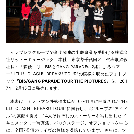
インプレスグループで音楽関連の出版事業を手掛ける株式会
社リットーミュージック（本社：東京都千代田区、代表取締役
社長：古森優）は、BiSとGANG PARADEの2組によるツア
ー"HELL!! CLASH!! BREAK!! TOUR"の模様を収めたフォトブ
ック
『BiS/GANG PARADE TOUR THE PICTURES』
を、201
7年12月15日に発売します。
本書は、カメラマン外林健太氏が10〜11月に開催された"HE
LL!! CLASH!! BREAK!! TOUR
"
に同行し、2グループの"アイド
ル
"
の素顔を捉え、14人それぞれのストーリーを写し出したド
キュメンタリー写真集。バックステージ、オフショットを中心
に、全国7公演のライヴの模様を収録しています。さらに、ツ