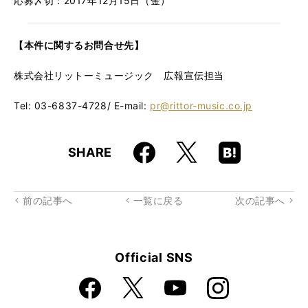
応募〆切：2017年12月15日（金）
【本件に関するお問合せ先】
株式会社リットーミュージック 広報宣伝担当
Tel: 03-6837-4728/ E-mail:
pr@rittor-music.co.jp
Faceboo
Hatena
X
SHARE
k
Boo
kma
rk
前の記事へ
一覧に戻る
次の記事へ
Official SNS
Faceboo
Instagra
X
YouTube
k
m