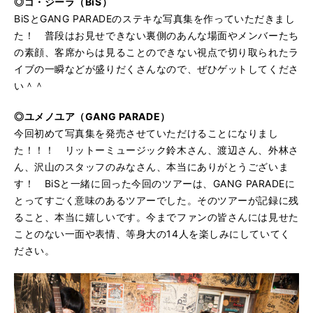
◎ゴ・ジーラ（BiS）
BiSとGANG PARADEのステキな写真集を作っていただきまし
た！ 普段はお見せできない裏側のあんな場面やメンバーたち
の素顔、客席からは見ることのできない視点で切り取られたラ
イブの一瞬などが盛りだくさんなので、ぜひゲットしてくださ
い＾＾
◎ユメノユア（GANG PARADE）
今回初めて写真集を発売させていただけることになりまし
た！！！ リットーミュージック鈴木さん、渡辺さん、外林さ
ん、沢山のスタッフのみなさん、本当にありがとうございま
す！ BiSと一緒に回った今回のツアーは、GANG PARADEに
とってすごく意味のあるツアーでした。そのツアーが記録に残
ること、本当に嬉しいです。今までファンの皆さんには見せた
ことのない一面や表情、等身大の14人を楽しみにしていてく
ださい。