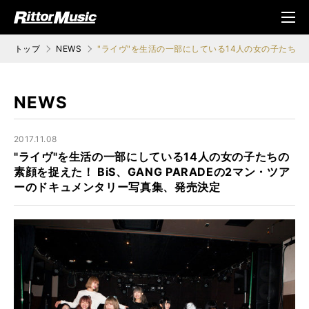
ク (Rittor Musi
メニ
c)
ュ
トップ
NEWS
"ライヴ"を生活の一部にしている14人の女の子たちの素
NEWS
2017.11.08
"ライヴ"を生活の一部にしている14人の女の子たちの
素顔を捉えた！ BiS、GANG PARADEの2マン・ツア
ーのドキュメンタリー写真集、発売決定