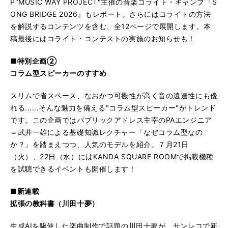
P"MUSIC WAY PROJECT"主催の音楽コライト・キャンプ『S
ONG BRIDGE 2026』もレポート。さらにはコライトの方法
を解説するコンテンツを含む、全12ページで展開します。本
稿最後にはコライト・コンテストの実施のお知らせも！
■特別企画②
コラム型スピーカーのすすめ
スリムで省スペース、なおかつ可搬性が高く音の遠達性にも優
れる......そんな魅力を備える"コラム型スピーカー"がトレンド
です。この企画ではパブリックアドレス主宰のPAエンジニア
＝武井一雄による基礎知識レクチャー「なぜコラム型なの
か？」を踏まえつつ、人気のモデルを紹介。７月21日
（火）、22日（水）にはKANDA SQUARE ROOMで掲載機種
を試聴できるイベントも開催します！
■新連載
拡張の教科書（川田十夢）
生成AIを駆使した楽曲制作で話題の川田十夢が、サンレコで新