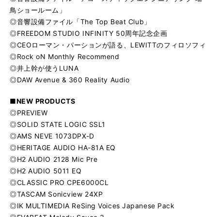
鳥ショールーム」
◎音響設備ファイル「The Top Beat Club」
◎FREEDOM STUDIO INFINITY 50周年記念企画
◎CEOローマン・パーションが語る、LEWITTのフィロソフィ
◎Rock oN Monthly Recommend
◎井上幹が使うLUNA
◎DAW Avenue & 360 Reality Audio
■NEW PRODUCTS
◎PREVIEW
◎SOLID STATE LOGIC SSL1
◎AMS NEVE 1073DPX-D
◎HERITAGE AUDIO HA-81A EQ
◎H2 AUDIO 2128 Mic Pre
◎H2 AUDIO 5011 EQ
◎CLASSIC PRO CPE6000CL
◎TASCAM Sonicview 24XP
◎IK MULTIMEDIA ReSing Voices Japanese Pack