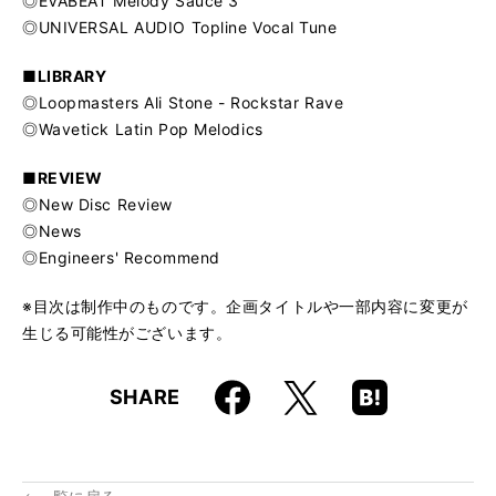
◎EVABEAT Melody Sauce 3
◎UNIVERSAL AUDIO Topline Vocal Tune
■LIBRARY
◎Loopmasters Ali Stone - Rockstar Rave
◎Wavetick Latin Pop Melodics
■REVIEW
◎New Disc Review
◎News
◎Engineers' Recommend
※目次は制作中のものです。企画タイトルや一部内容に変更が
生じる可能性がございます。
Faceboo
Hatena
X
SHARE
k
Boo
kma
rk