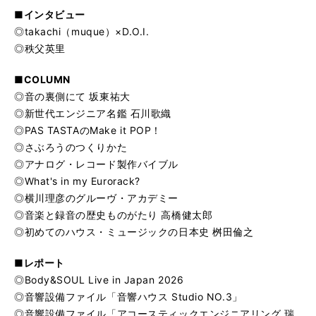
■インタビュー
◎takachi（muque）×D.O.I.
◎秩父英里
■COLUMN
◎音の裏側にて 坂東祐大
◎新世代エンジニア名鑑 石川歌織
◎PAS TASTAのMake it POP！
◎さぶろうのつくりかた
◎アナログ・レコード製作バイブル
◎What's in my Eurorack?
◎横川理彦のグルーヴ・アカデミー
◎音楽と録音の歴史ものがたり 高橋健太郎
◎初めてのハウス・ミュージックの日本史 桝田倫之
■レポート
◎Body&SOUL Live in Japan 2026
◎音響設備ファイル「音響ハウス Studio NO.3」
◎音響設備ファイル「アコースティックエンジニアリング 瑞