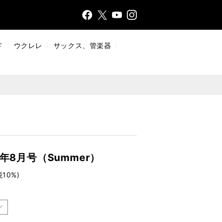
Face
Insta
X
YouT
bo
gr
ub
ok
a
e
ド
ウクレレ
サックス、管楽器
m
年8月号（Summer）
税10%)