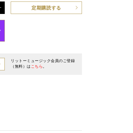
定期購読する
ジ / 付録小冊子：プレシジョン・ベースが支えた名曲
リットーミュージック会員のご登録
（無料）は
こちら
。