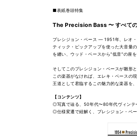
■表紙巻頭特集
The Precision Bass 〜
プレシジョン・ベース ― 1951年、
ティック・ピックアップを使った大音量
を纏い、ウッド・ベースから"低音"の座
そしてこのプレシジョン・ベースが雛形
この楽器がなければ、エレキ・ベースの
王道として君臨するこの魅力的な楽器を、
【コンテンツ】
◎写真で辿る、50年代〜80年代ヴィン
◎仕様変遷で紐解く、プレシジョン・ベ