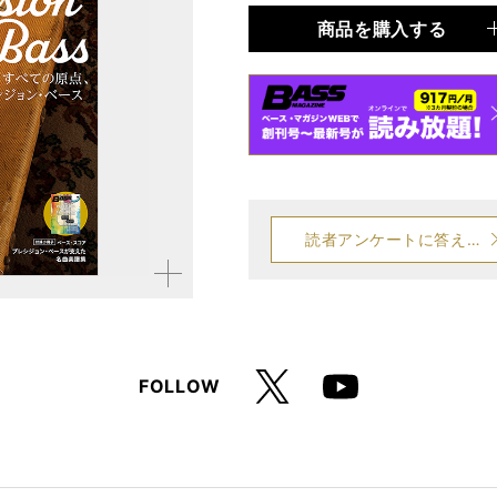
商品を購入する
品種
雑誌
仕様
A4変形判 / 196ペー
楽譜集
読者アンケートに答える
拡大す
る
X
FOLLOW
Youtube