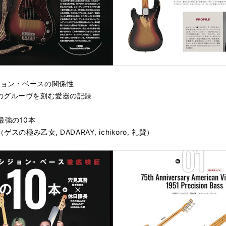
ジョン・ベースの関係性
 〜幾千のグルーヴを刻む愛器の記録
最強の10本
極み乙女, DADARAY, ichikoro, 礼賛）