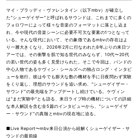
マイ・ブラッディ・ヴァレンタイン（以下mbv）が確立し
た"シューゲイザー"と呼ばれるサウンドは、これまでに多くの
フォロワーによって様々な音楽のフォーマットに落とし込ま
れ、今や現代の音楽シーンに必要不可欠な要素の1つとなって
いる。そんな現代において、その象徴であるmbvの存在はよ
り一層大きくなり、2026年2月に行なわれた8年ぶりの来日ツ
アーでは、その衝撃を肌で知る世代のみならず、10代〜20代
の若い世代の姿も多く見受けられた。そこで今回は、バンドの
中心人物であるケヴィン・シールズへの独占ロング・インタビ
ューを敢行。彼は今でも膨大な数の機材を手に日夜問わず実験
をくり返し、理想のサウンドを追い求め、"シューゲイザー・
サウンド"の最先端をアップデートし続けている。ケヴィン
は"まだ実験中"とも語る、来日ライブ時の機材についての詳細
な本人解説を含む全5篇のインタビューから、"シューゲイザ
ー・サウンド"の真髄とmbvの現在地に迫る。
■Live Report〜mbv来日公演から紐解くシューゲイザー・サ
ウンドの最前線