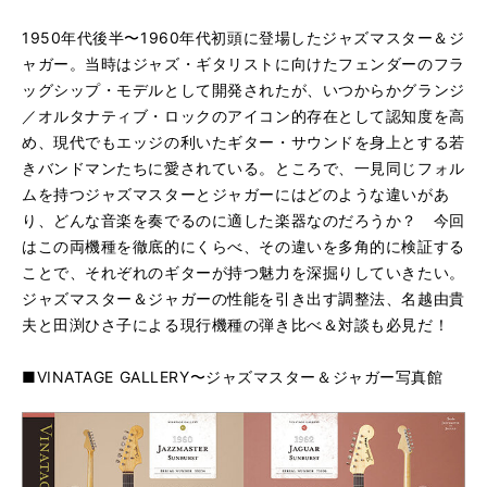
1950年代後半〜1960年代初頭に登場したジャズマスター＆ジ
ャガー。当時はジャズ・ギタリストに向けたフェンダーのフラ
ッグシップ・モデルとして開発されたが、いつからかグランジ
／オルタナティブ・ロックのアイコン的存在として認知度を高
め、現代でもエッジの利いたギター・サウンドを身上とする若
きバンドマンたちに愛されている。ところで、一見同じフォル
ムを持つジャズマスターとジャガーにはどのような違いがあ
り、どんな音楽を奏でるのに適した楽器なのだろうか？ 今回
はこの両機種を徹底的にくらべ、その違いを多角的に検証する
ことで、それぞれのギターが持つ魅力を深掘りしていきたい。
ジャズマスター＆ジャガーの性能を引き出す調整法、名越由貴
夫と田渕ひさ子による現行機種の弾き比べ＆対談も必見だ！
■VINATAGE GALLERY〜ジャズマスター＆ジャガー写真館