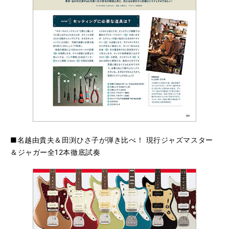
■名越由貴夫＆田渕ひさ子が弾き比べ！ 現行ジャズマスター
＆ジャガー全12本徹底試奏