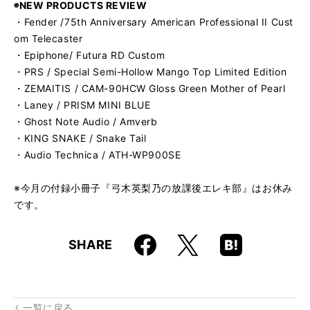
◉NEW PRODUCTS REVIEW
・Fender /75th Anniversary American Professional II Cust
om Telecaster
・Epiphone/ Futura RD Custom
・PRS / Special Semi-Hollow Mango Top Limited Edition
・ZEMAITIS / CAM-90HCW Gloss Green Mother of Pearl
・Laney / PRISM MINI BLUE
・Ghost Note Audio / Amverb
・KING SNAKE / Snake Tail
・Audio Technica / ATH-WP900SE
※今月の付録小冊子『弓木英梨乃の放課後エレキ部』はお休み
です。
Faceboo
Hatena
X
SHARE
k
Boo
kma
rk
一覧に戻る