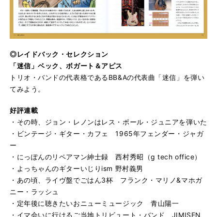
◎レイドバック・セレクション
「迷信」ベック、ボガート＆アピス
トリオ・バンドの代表格であるBB&Aの代表曲「迷信」を弾い
てみよう。
好評連載
・その時、ジョン・レノンはレス・ポール・ジュニアを弾いた
・ビンテージ・ギター・カフェ 1965年フェンダー・ジャガ
ー
・にっぽんのリペアマン紳士録 西村秀昭（g tech office）
・よっちゃんのギターいじりism 野村義男
・あの頃、ライヴ盤でごはん3杯 フランク・マリノ&マホガ
ニー・ラッシュ
・定年後に聴きたいおニューミュージック 青山陽一
・イマ会いに行けるご当地トリビュート・バンド JIMISEN