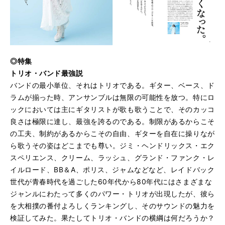
◎特集
トリオ・バンド最強説
バンドの最小単位、それはトリオである。ギター、ベース、ド
ラムが揃った時、アンサンブルは無限の可能性を放つ。特にロ
ックにおいては主にギタリストが歌も歌うことで、そのカッコ
良さは極限に達し、最強を誇るのである。制限があるからこそ
の工夫、制約があるからこその自由、ギターを自在に操りなが
ら歌うその姿はどこまでも尊い。ジミ・ヘンドリックス・エク
スペリエンス、クリーム、ラッシュ、グランド・ファンク・レ
イルロード、BB＆A、ポリス、ジャムなどなど、レイドバック
世代が青春時代を過ごした60年代から80年代にはさまざまな
ジャンルにわたって多くのパワー・トリオが出現したが、彼ら
を大相撲の番付よろしくランキングし、そのサウンドの魅力を
検証してみた。果たしてトリオ・バンドの横綱は何だろうか？