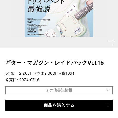
拡大す
る
ギター・マガジン・レイドバックVol.15
定価
2,200円 (本体2,000円+税10%)
発売日
2024.07.16
その他書誌情報
商品を購入する
品種
雑誌
仕様
菊倍判 / 144ページ