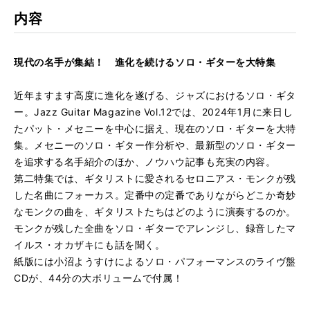
内容
現代の名手が集結！ 進化を続けるソロ・ギターを大特集
近年ますます高度に進化を遂げる、ジャズにおけるソロ・ギタ
ー。Jazz Guitar Magazine Vol.12では、2024年1月に来日し
たパット・メセニーを中心に据え、現在のソロ・ギターを大特
集。メセニーのソロ・ギター作分析や、最新型のソロ・ギター
を追求する名手紹介のほか、ノウハウ記事も充実の内容。
第二特集では、ギタリストに愛されるセロニアス・モンクが残
した名曲にフォーカス。定番中の定番でありながらどこか奇妙
なモンクの曲を、ギタリストたちはどのように演奏するのか。
モンクが残した全曲をソロ・ギターでアレンジし、録音したマ
イルス・オカザキにも話を聞く。
紙版には小沼ようすけによるソロ・パフォーマンスのライヴ盤
CDが、44分の大ボリュームで付属！