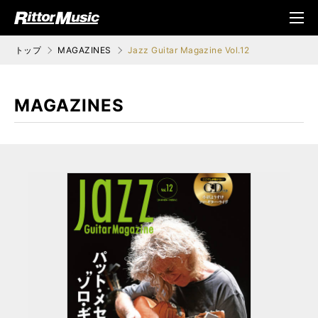
ク (Rittor Musi
メニ
c)
ュ
トップ
MAGAZINES
Jazz Guitar Magazine Vol.12
MAGAZINES