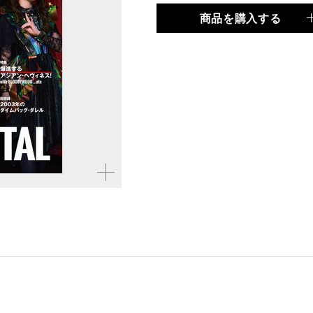
商品を購入する
品種
雑誌
仕様
A4変形判 / 128ページ
拡大す
る