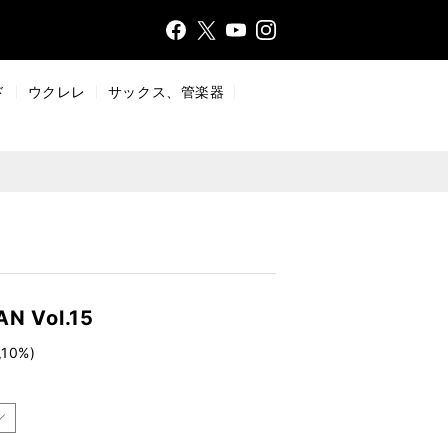
Face
Insta
X
YouT
bo
gr
ub
ok
a
e
ド
ウクレレ
サックス、管楽器
m
N Vol.15
10%)