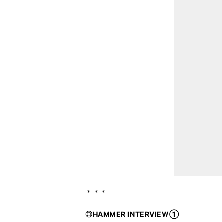
＊＊＊
◎HAMMER INTERVIEW①