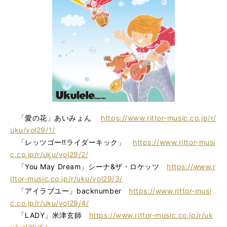
「愛の花」あいみょん
https://www.rittor-music.co.jp/r/
uku/vol29/1/
「レッツゴー!!ライダーキック」
https://www.rittor-musi
c.co.jp/r/uku/vol29/2/
「You May Dream」シーナ&ザ・ロケッツ
https://www.r
ittor-music.co.jp/r/uku/vol29/3/
「アイラブユー」backnumber
https://www.rittor-musi
c.co.jp/r/uku/vol29/4/
「LADY」米津玄師
https://www.rittor-music.co.jp/r/uk