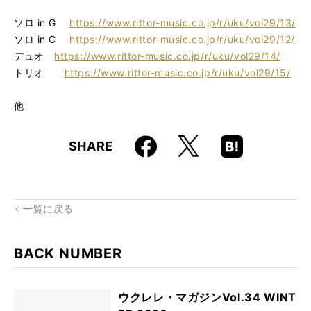
ソロ in G
https://www.rittor-music.co.jp/r/uku/vol29/13/
ソロ in C
https://www.rittor-music.co.jp/r/uku/vol29/12/
デュオ
https://www.rittor-music.co.jp/r/uku/vol29/14/
トリオ
https://www.rittor-music.co.jp/r/uku/vol29/15/
他
Faceboo
Hatena
X
SHARE
k
Boo
kma
rk
一覧に戻る
BACK NUMBER
ウクレレ・マガジンVol.34 WINT