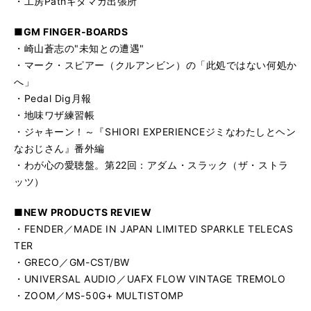
・工房Pathギタマガ出張所
■GM FINGER-BOARDS
・崎山蒼志の"未知との遭遇"
・マーク・スピアー（クルアンビン）の「此処ではない何処か
へ」
・Pedal Dig月報
・地味ワザ練習帳
・ジャキーン！～『SHIORI EXPERIENCEジミなわたしとヘン
なおじさん』番外編
・わが心の愛聴盤。第22回：アダム・スラック（ザ・ストラ
ッツ）
■NEW PRODUCTS REVIEW
・FENDER／MADE IN JAPAN LIMITED SPARKLE TELECAS
TER
・GRECO／GM-CST/BW
・UNIVERSAL AUDIO／UAFX FLOW VINTAGE TREMOLO
・ZOOM／MS-50G+ MULTISTOMP