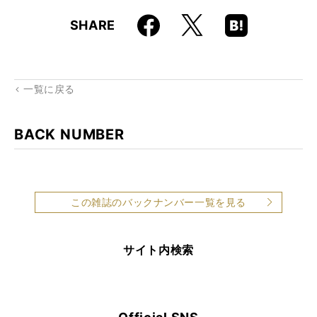
Faceboo
Hatena
X
SHARE
k
Boo
kma
rk
一覧に戻る
BACK NUMBER