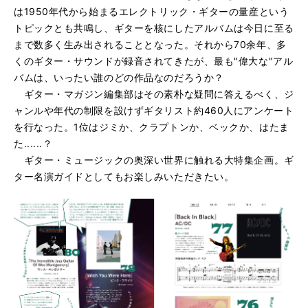
は1950年代から始まるエレクトリック・ギターの量産という
トピックとも共鳴し、ギターを核にしたアルバムは今日に至る
まで数多く生み出されることとなった。それから70余年、多
くのギター・サウンドが録音されてきたが、最も"偉大な"アル
バムは、いったい誰のどの作品なのだろうか？
ギター・マガジン編集部はその素朴な疑問に答えるべく、ジ
ャンルや年代の制限を設けずギタリスト約460人にアンケート
を行なった。1位はジミか、クラプトンか、ベックか、はたま
た......？
ギター・ミュージックの奥深い世界に触れる大特集企画。ギ
ター名演ガイドとしてもお楽しみいただきたい。