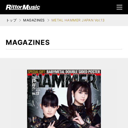
ク (Rittor Musi
メニ
c)
ュ
トップ
MAGAZINES
METAL HAMMER JAPAN Vol.13
MAGAZINES