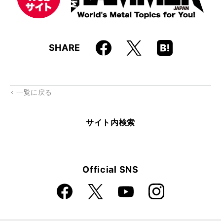
Faceboo
Hatena
X
SHARE
k
Boo
kma
rk
一覧に戻る
サイト内検索
Official SNS
Faceboo
Instagra
X
YouTube
k
m