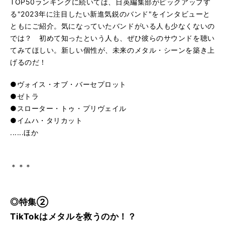
TOP50ランキングに続いては、日英編集部がピックアップす
る"2023年に注目したい新進気鋭のバンド"をインタビューと
ともにご紹介。気になっていたバンドがいる人も少なくないの
では？ 初めて知ったという人も、ぜひ彼らのサウンドを聴い
てみてほしい。新しい個性が、未来のメタル・シーンを築き上
げるのだ！
●ヴォイス・オブ・バーセプロット
●ゼトラ
●スローター・トゥ・プリヴェイル
●イムハ・タリカット
......ほか
＊＊＊
◎特集②
TikTokはメタルを救うのか！？