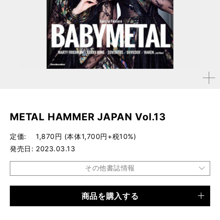
拡大す
る
METAL HAMMER JAPAN Vol.13
定価
1,870円 (本体1,700円+税10%)
発売日
2023.03.13
その他書誌情報
商品を購入する
品種
雑誌
仕様
A4変形判 / 128ページ / ポスター×1