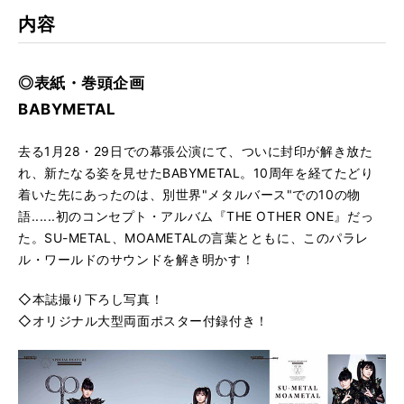
内容
◎表紙・巻頭企画
BABYMETAL
去る1月28・29日での幕張公演にて、ついに封印が解き放た
れ、新たなる姿を見せたBABYMETAL。10周年を経てたどり
着いた先にあったのは、別世界"メタルバース"での10の物
語......初のコンセプト・アルバム『THE OTHER ONE』だっ
た。SU-METAL、MOAMETALの言葉とともに、このパラレ
ル・ワールドのサウンドを解き明かす！
◇本誌撮り下ろし写真！
◇オリジナル大型両面ポスター付録付き！