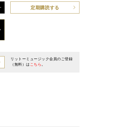
定期購読する
リットーミュージック会員のご登録
（無料）は
こちら
。