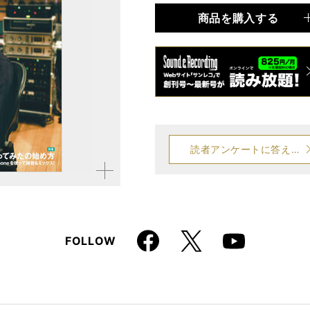
商品を購入する
品種
雑誌
仕様
B5変形判
読者アンケートに答える
拡大す
る
Faceboo
X
FOLLOW
Youtube
k