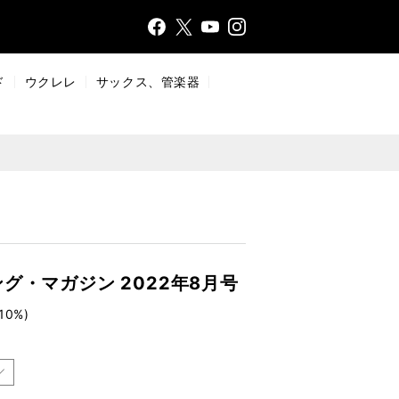
Face
Insta
X
YouT
bo
gr
ub
ok
a
e
ド
ウクレレ
サックス、管楽器
m
グ・マガジン 2022年8月号
10%)