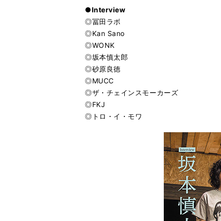
●Interview
◎冨田ラボ
◎Kan Sano
◎WONK
◎坂本慎太郎
◎砂原良徳
◎MUCC
◎ザ・チェインスモーカーズ
◎FKJ
◎トロ・イ・モワ