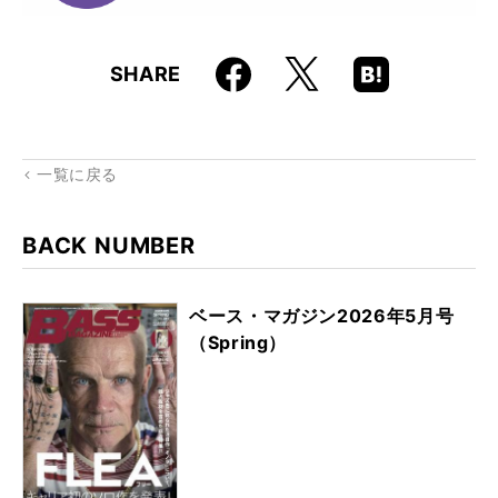
Faceboo
Hatena
X
SHARE
k
Boo
kma
rk
一覧に戻る
BACK NUMBER
ベース・マガジン2026年5月号
（Spring）