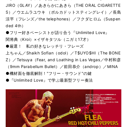
JIRO（GLAY）／あきらかにあきら（THE ORAL CIGARETTE
S）／ウエムラユウキ （ポルカドットスティングレイ）／長島
涼平（フレンズ／the telephones）／フクダヒロム（Suspen
ded 4th）
●フリー好きベーシストが語り合う『Unlimited Love』
関将典（Kroi）×イザキタツル（ニガミ17才）
●厳選！ 私の好きなレッチリ・フレーズ
上ちゃん／Shaikh Sofian（odol）／T$UYO$HI（The BONE
Z）／Tetsuya（Fear, and Loathing in Las Vegas／中村和彦
（9mm Parabellum Bullet）／前田恭介（androp）／MINA
●機材面を徹底解剖！"フリー・サウンド"の鍵
●『Unlimited Love』で学ぶ最新型フリー奏法