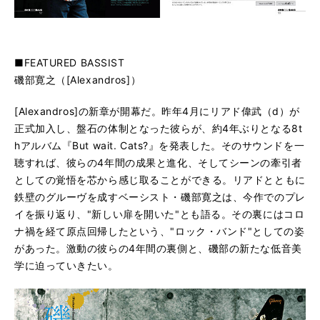
■FEATURED BASSIST
磯部寛之（[Alexandros]）
[Alexandros]の新章が開幕だ。昨年4月にリアド偉武（d）が
正式加入し、盤石の体制となった彼らが、約4年ぶりとなる8t
hアルバム『But wait. Cats?』を発表した。そのサウンドを一
聴すれば、彼らの4年間の成果と進化、そしてシーンの牽引者
としての覚悟を芯から感じ取ることができる。リアドとともに
鉄壁のグルーヴを成すベーシスト・磯部寛之は、今作でのプレ
イを振り返り、"新しい扉を開いた"とも語る。その裏にはコロ
ナ禍を経て原点回帰したという、"ロック・バンド"としての姿
があった。激動の彼らの4年間の裏側と、磯部の新たな低音美
学に迫っていきたい。