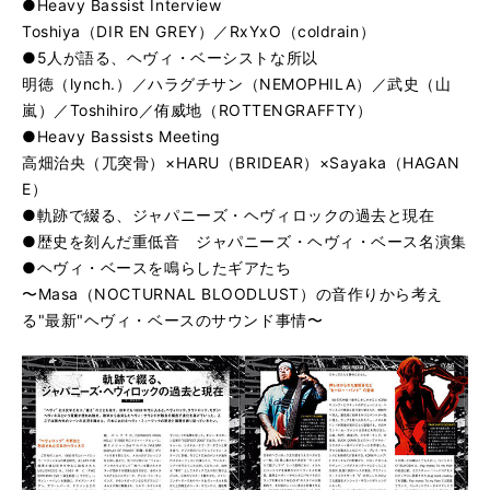
●Heavy Bassist Interview
Toshiya（DIR EN GREY）／RxYxO（coldrain）
●5人が語る、ヘヴィ・ベーシストな所以
明徳（lynch.）／ハラグチサン（NEMOPHILA）／武史（山
嵐）／Toshihiro／侑威地（ROTTENGRAFFTY）
●Heavy Bassists Meeting
高畑治央（兀突骨）×HARU（BRIDEAR）×Sayaka（HAGAN
E）
●軌跡で綴る、ジャパニーズ・ヘヴィロックの過去と現在
●歴史を刻んだ重低音 ジャパニーズ・ヘヴィ・ベース名演集
●ヘヴィ・ベースを鳴らしたギアたち
〜Masa（NOCTURNAL BLOODLUST）の音作りから考え
る"最新"ヘヴィ・ベースのサウンド事情〜