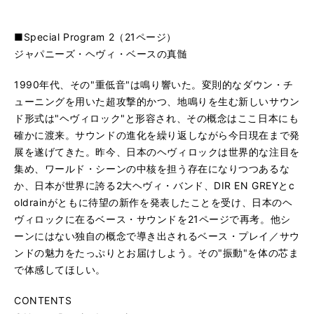
■Special Program 2（21ページ）
ジャパニーズ・ヘヴィ・ベースの真髄
1990年代、その"重低音"は鳴り響いた。変則的なダウン・チ
ューニングを用いた超攻撃的かつ、地鳴りを生む新しいサウン
ド形式は"ヘヴィロック"と形容され、その概念はここ日本にも
確かに渡来。サウンドの進化を繰り返しながら今日現在まで発
展を遂げてきた。昨今、日本のヘヴィロックは世界的な注目を
集め、ワールド・シーンの中核を担う存在になりつつあるな
か、日本が世界に誇る2大ヘヴィ・バンド、DIR EN GREYとc
oldrainがともに待望の新作を発表したことを受け、日本のヘ
ヴィロックに在るベース・サウンドを21ページで再考。他シ
ーンにはない独自の概念で導き出されるベース・プレイ／サウ
ンドの魅力をたっぷりとお届けしよう。その"振動"を体の芯ま
で体感してほしい。
CONTENTS