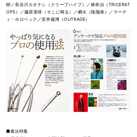
樹／長谷川カオナシ（クリープハイプ）／林幸治（TRICERAT
OPS）／藤原美咲（そこに鳴る）／瞬火（陰陽座）／マーテ
ィ・ホロベック／安井義博（OUTRAGE）
■奏法特集