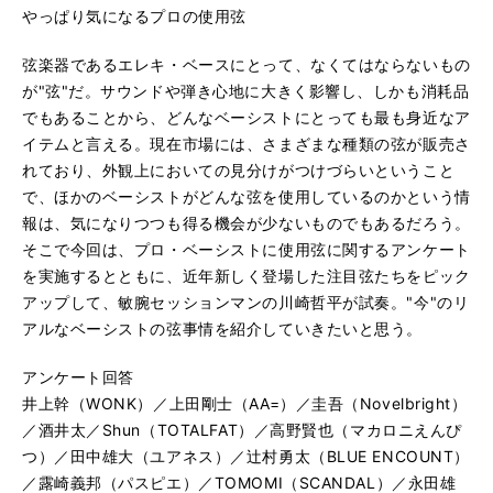
やっぱり気になるプロの使用弦
弦楽器であるエレキ・ベースにとって、なくてはならないもの
が"弦"だ。サウンドや弾き心地に大きく影響し、しかも消耗品
でもあることから、どんなベーシストにとっても最も身近なア
イテムと言える。現在市場には、さまざまな種類の弦が販売さ
れており、外観上においての見分けがつけづらいということ
で、ほかのベーシストがどんな弦を使用しているのかという情
報は、気になりつつも得る機会が少ないものでもあるだろう。
そこで今回は、プロ・ベーシストに使用弦に関するアンケート
を実施するとともに、近年新しく登場した注目弦たちをピック
アップして、敏腕セッションマンの川崎哲平が試奏。"今"のリ
アルなベーシストの弦事情を紹介していきたいと思う。
アンケート回答
井上幹（WONK）／上田剛士（AA=）／圭吾（Novelbright）
／酒井太／Shun（TOTALFAT）／高野賢也（マカロニえんぴ
つ）／田中雄大（ユアネス）／辻村勇太（BLUE ENCOUNT）
／露崎義邦（パスピエ）／TOMOMI（SCANDAL）／永田雄