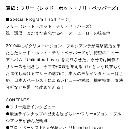
表紙：フリー（レッド・ホット・チリ・ペッパーズ）
■Special Program 1（34ページ）
フリー（レッド・ホット・チリ・ペッパーズ）
祝！還暦 まだまだ進化するベース・ヒーローの現在地
2019年にギタリストのジョン・フルシアンテが電撃復活を果
たしたレッド・ホット・チリ・ペッパーズが、待望のニュー・
アルバム『Unlimited Love』を完成させた。今号では同作の
リリースを記念し、今年で60歳を迎える（!）という現在もな
お進化し続けるフリーの魅力に、本人の最新インタビューはじ
め、日本人ベーシストによるレビューや対談、機材特集、奏法
分析などを通して改めて迫る！
CONTENTS
●フリー最新インタビュー
●最強ラインナップの歴史を総ざらい〜フリー×ジョン・フル
シアンテが歩んだ軌跡
●プロ・ベーシスト5人が聴いた『Unlimited Love』