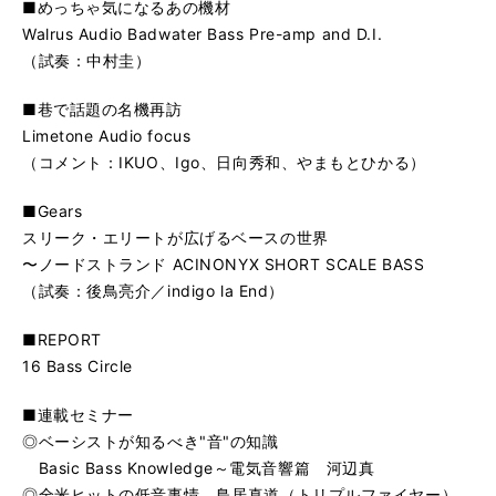
■めっちゃ気になるあの機材
Walrus Audio Badwater Bass Pre-amp and D.I.
（試奏：中村圭）
■巷で話題の名機再訪
Limetone Audio focus
（コメント：IKUO、Igo、日向秀和、やまもとひかる）
■Gears
スリーク・エリートが広げるベースの世界
〜ノードストランド ACINONYX SHORT SCALE BASS
（試奏：後鳥亮介／indigo la End）
■REPORT
16 Bass Circle
■連載セミナー
◎ベーシストが知るべき"音"の知識
Basic Bass Knowledge～電気音響篇 河辺真
◎全米ヒットの低音事情 鳥居真道（トリプルファイヤー）