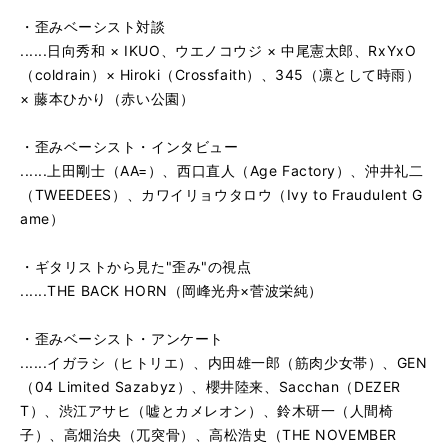
・歪みベーシスト対談
......日向秀和 × IKUO、ウエノコウジ × 中尾憲太郎、RxYxO
（coldrain）× Hiroki（Crossfaith）、345（凛として時雨）
× 藤本ひかり（赤い公園）
・歪みベーシスト・インタビュー
......上田剛士（AA=）、西口直人（Age Factory）、沖井礼二
（TWEEDEES）、カワイリョウタロウ（Ivy to Fraudulent G
ame）
・ギタリストから見た"歪み"の視点
......THE BACK HORN（岡峰光舟×菅波栄純）
・歪みベーシスト・アンケート
......イガラシ（ヒトリエ）、内田雄一郎（筋肉少女帯）、GEN
（04 Limited Sazabyz）、櫻井陸来、Sacchan（DEZER
T）、渋江アサヒ（嘘とカメレオン）、鈴木研一（人間椅
子）、高畑治央（兀突骨）、高松浩史（THE NOVEMBER