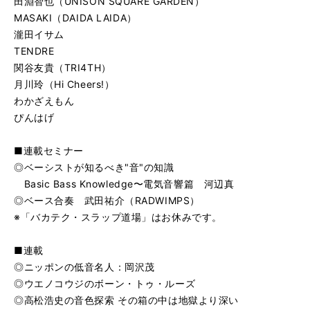
田淵智也（UNISON SQUARE GARDEN）
MASAKI（DAIDA LAIDA）
瀧田イサム
TENDRE
関谷友貴（TRI4TH）
月川玲（Hi Cheers!）
わかざえもん
ぴんはげ
■連載セミナー
◎ベーシストが知るべき"音"の知識
Basic Bass Knowledge〜電気音響篇 河辺真
◎ベース合奏 武田祐介（RADWIMPS）
※「バカテク・スラップ道場」はお休みです。
■連載
◎ニッポンの低音名人：岡沢茂
◎ウエノコウジのボーン・トゥ・ルーズ
◎高松浩史の音色探索 その箱の中は地獄より深い