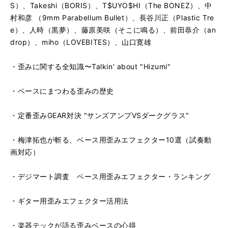
S）、Takeshi（BORIS）、T$UYO$HI（The BONEZ）、中
村和彦 （9mm Parabellum Bullet）、長谷川正（Plastic Tre
e）、人時（黒夢）、藤原美咲（そこに鳴る）、前田恭介（an
drop）、miho（LOVEBITES）、山口寛雄
・歪みに関する全知識〜Talkin' about "Hizumi"
・ベースにまつわる歪みの歴史
・定番歪みGEAR対決 "サンズアンプVSダークグラス"
・梅津拓也が斬る、ベース用歪みエフェクター10選（試奏動
画対応）
・デジマート調査 ベース用歪みエフェクター・ランキング
・ギター用歪みエフェクター活用法
・楽器テックが語る歪みベースの心得