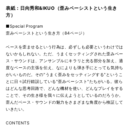
表紙：日向秀和&IKUO（歪みベーシストという生き
方）
■Special Program
歪みベーシストという生き方（84ページ）
ベースを歪ませるという行為は、必ずしも必要というわけでは
ないかもしれない。ただ、うまくセッティングされた歪みベー
ス・サウンドは、アンサンブルにキラリと光る部分を加え、適
度なベースの主張を伝え、なによりも弾き手にとっても気持ち
がいいものだ。その"うまく歪みをセッティングする"というこ
とに日々試行錯誤している"歪みベーシスト"たちがいる。彼ら
はどんな思考回路で、どんな機材を使い、どんなプレイをする
ことで、その生き様を我々に伝えようとしているのだろうか。
歪んだベース・サウンドの魅力をさまざまな角度から検証して
いきたい。
CONTENTS