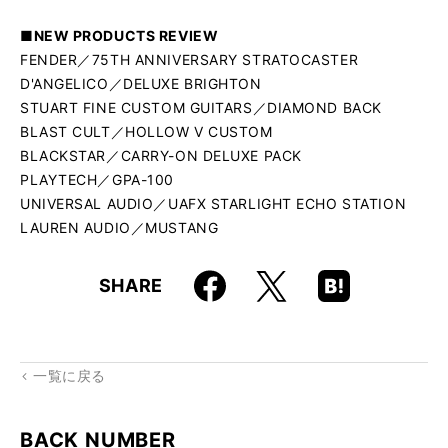
■NEW PRODUCTS REVIEW
FENDER／75TH ANNIVERSARY STRATOCASTER
D'ANGELICO／DELUXE BRIGHTON
STUART FINE CUSTOM GUITARS／DIAMOND BACK
BLAST CULT／HOLLOW V CUSTOM
BLACKSTAR／CARRY-ON DELUXE PACK
PLAYTECH／GPA-100
UNIVERSAL AUDIO／UAFX STARLIGHT ECHO STATION
LAUREN AUDIO／MUSTANG
Faceboo
Hatena
X
SHARE
k
Boo
kma
rk
一覧に戻る
BACK NUMBER