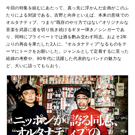
今回の特集を組むにあたって、真っ先に浮かんだ企画がこのふ
たりによる対談である。吉野と向井といえば、本来の意味での
オルタナティブ、つまり"既存のやり方ではない"オリジナルな
音楽を武器に道を切り拓き続けるギター弾き／シンガーであ
り、同時にプライベートでは酒を酌み交わす同志。およそ2年
ぶりの再会を果たした2人に、"オルタナティブ"なるものをテ
ーマにトークをお願いした。ジャンルとして定着するに至った
経緯の考察や、90年代に活躍した代表的なバンドの魅力な
ど、大いに語ってもらおう。