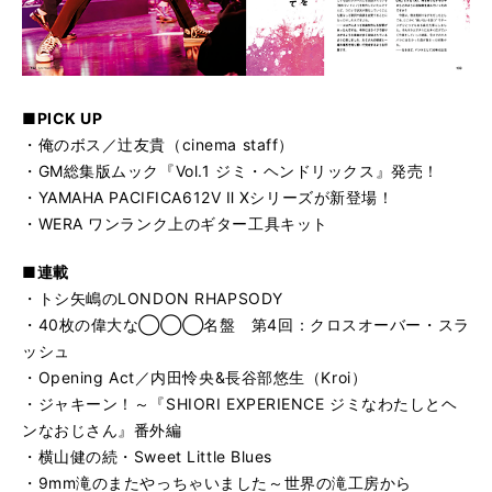
■PICK UP
・俺のボス／辻友貴（cinema staff）
・GM総集版ムック『Vol.1 ジミ・ヘンドリックス』発売！
・YAMAHA PACIFICA612V Ⅱ Xシリーズが新登場！
・WERA ワンランク上のギター工具キット
■連載
・トシ矢嶋のLONDON RHAPSODY
・40枚の偉大な◯◯◯名盤 第4回：クロスオーバー・スラ
ッシュ
・Opening Act／内田怜央&長谷部悠生（Kroi）
・ジャキーン！～『SHIORI EXPERIENCE ジミなわたしとヘ
ンなおじさん』番外編
・横山健の続・Sweet Little Blues
・9mm滝のまたやっちゃいました～世界の滝工房から