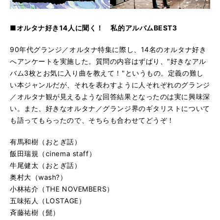
■オルタナ好き14人に聞く！ 私的アルバムBEST3
90年代グランジ／オルタナ特集に際し、14名のオルタナ好き
へアンケートを実施した。質問の内容はずばり、"好きなアル
バム3枚とお気に入り曲を教えて！"というもの。定義の難し
い本ジャンルだが、それを表わすように人それぞれのグランジ
／オルタナ観が見えるような回答結果となったのは実に興味深
い。また、好きなオルタナ／グランジ界のギタリストについて
も語ってもらったので、そちらも合わせてどうぞ！
有馬和樹（おとぎ話）
飯田瑞規（cinema staff）
牛尾健太（おとぎ話）
奥村大（wash?）
小林祐介（THE NOVEMBERS）
五味拓人（LOSTAGE）
斉藤祐樹（髭）