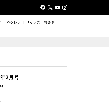
Face
Insta
X
YouT
bo
gr
ub
ok
a
e
ド
ウクレレ
サックス、管楽器
m
1年2月号
%)