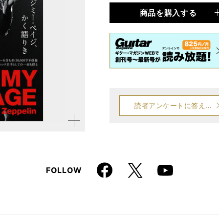
商品を購入する
品種
雑誌
仕様
A4変形判
読者アンケートに答える
拡大す
る
Faceboo
X
FOLLOW
Youtube
k