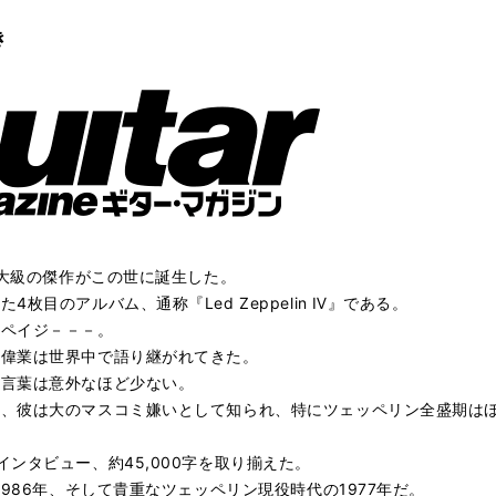
き
最大級の傑作がこの世に誕生した。
枚目のアルバム、通称『Led Zeppelin Ⅳ』である。
・ペイジ－－－。
た偉業は世界中で語り継がれてきた。
た言葉は意外なほど少ない。
り、彼は大のマスコミ嫌いとして知られ、特にツェッペリン全盛期は
ンタビュー、約45,000字を取り揃えた。
1986年、そして貴重なツェッペリン現役時代の1977年だ。