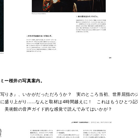
ミー桜井の写真案内。
く写りき』、いかがだっただろうか？ 実のところ当初、世界屈指の
盛り上がり......なんと取材は4時間越えに！ これはもうひと
！ 美術館の音声ガイド的な感覚で読んでみてはいかが？