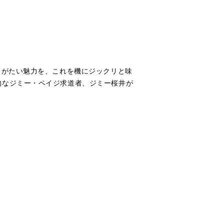
しがたい魅力を、これを機にジックリと味
的なジミー・ペイジ求道者、ジミー桜井が