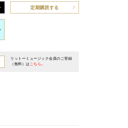
定期購読する
リットーミュージック会員のご登録
（無料）は
こちら
。