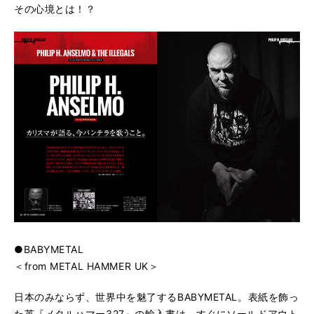
その心境とは！？
●BABYMETAL
＜from METAL HAMMER UK＞
日本のみならず、世界中を魅了するBABYMETAL。表紙を飾っ
た英『メタルハマー327』の輸入書は、すぐにソールドアウト