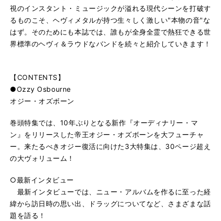
視のインスタント・ミュージックが溢れる現代シーンを打破す
るものこそ、ヘヴィメタルが持つ生々しく激しい"本物の音"な
はず。そのためにも本誌では、誰もが全身全霊で熱狂できる世
界標準のヘヴィ＆ラウドなバンドを続々と紹介していきます！
【CONTENTS】
●Ozzy Osbourne
オジー・オズボーン
巻頭特集では、10年ぶりとなる新作『オーディナリー・マ
ン』をリリースした帝王オジー・オズボーンを大フューチャ
ー。来たるべきオジー復活に向けた3大特集は、30ページ超え
の大ヴォリューム！
○最新インタビュー
最新インタビューでは、ニュー・アルバムを作るに至った経
緯から訪日時の思い出、ドラッグについてなど、さまざまな話
題を語る！