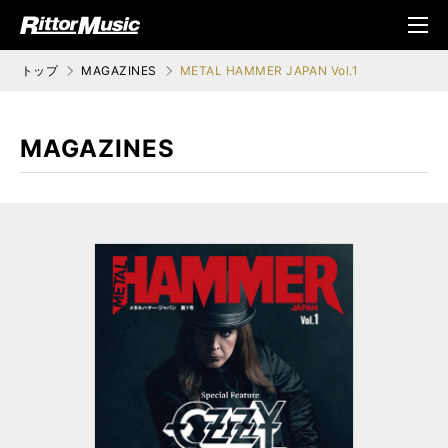
ク (Rittor Musi
メニ
c)
ュ
トップ
MAGAZINES
METAL HAMMER JAPAN Vol.1
MAGAZINES