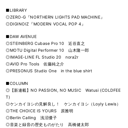
■LIBRARY
◎ZERO-G『NORTHERN LIGHTS PAD MACHINE』
◎DIGINOIZ『MODERN VOCAL POP 4』
■DAW AVENUE
◎STEINBERG Cubase Pro 10 近谷直之
◎MOTU Digital Performer 10 山木隆一郎
◎IMAGE-LINE FL Studio 20 nora2r
◎AVID Pro Tools 佐藤純之介
◎PRESONUS Studio One in the blue shirt
■COLUMN
◎【新連載】NO PASSION, NO MUSIC Watusi (COLDFEE
T)
◎ケンカイヨシの見解良し！ ケンカイヨシ（Loyly Lewis）
◎THE CHOICE IS YOURS 原雅明
◎Berlin Calling 浅沼優子
◎音楽と録音の歴史ものがたり 高橋健太郎