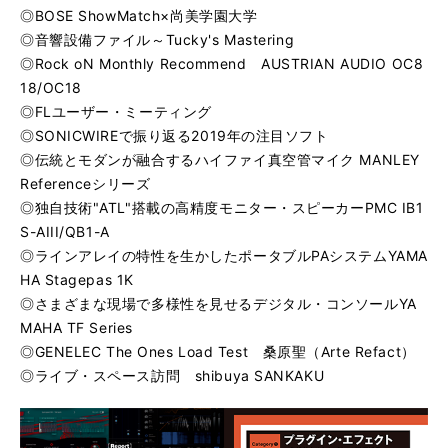
◎BOSE ShowMatch×尚美学園大学
◎音響設備ファイル～Tucky's Mastering
◎Rock oN Monthly Recommend AUSTRIAN AUDIO OC8
18/OC18
◎FLユーザー・ミーティング
◎SONICWIREで振り返る2019年の注目ソフト
◎伝統とモダンが融合するハイファイ真空管マイク MANLEY
Referenceシリーズ
◎独自技術"ATL"搭載の高精度モニター・スピーカーPMC IB1
S-AIII/QB1-A
◎ラインアレイの特性を生かしたポータブルPAシステムYAMA
HA Stagepas 1K
◎さまざまな現場で多様性を見せるデジタル・コンソールYA
MAHA TF Series
◎GENELEC The Ones Load Test 桑原聖（Arte Refact）
◎ライブ・スペース訪問 shibuya SANKAKU