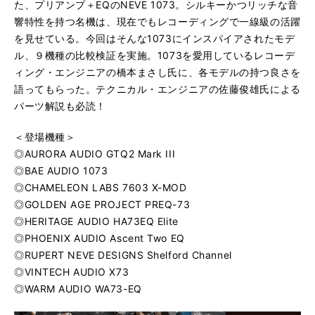
た、プリアンプ＋EQのNEVE 1073。シルキーかつリッチな音
響特性を持つ名機は、現在でもレコーディングで一線級の活躍
を見せている。今回はそんな1073にインスパイアされたモデ
ル、９機種の比較検証を実施。1073を愛用しているレコーデ
ィング・エンジニアの橋本まさし氏に、各モデルの持つ良さを
語ってもらった。テクニカル・エンジニアの佐藤俊雄氏による
パーツ解説も必読！
＜登場機種＞
◎AURORA AUDIO GTQ2 Mark III
◎BAE AUDIO 1073
◎CHAMELEON LABS 7603 X-MOD
◎GOLDEN AGE PROJECT PREQ-73
◎HERITAGE AUDIO HA73EQ Elite
◎PHOENIX AUDIO Ascent Two EQ
◎RUPERT NEVE DESIGNS Shelford Channel
◎VINTECH AUDIO X73
◎WARM AUDIO WA73-EQ