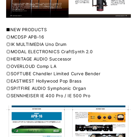
■NEW PRODUCTS
◎MCDSP APB-16
◎IK MULTIMEDIA Uno Drum
◎MODAL ELECTRONICS CraftSynth 2.0
◎HERITAGE AUDIO Successor
◎OVERLOUD Comp LA
◎SOFTUBE Chandler Limited Curve Bender
◎EASTWEST Hollywood Pop Brass
◎SPITFIRE AUDIO Symphonic Organ
◎SENNHEISER IE 400 Pro / IE 500 Pro