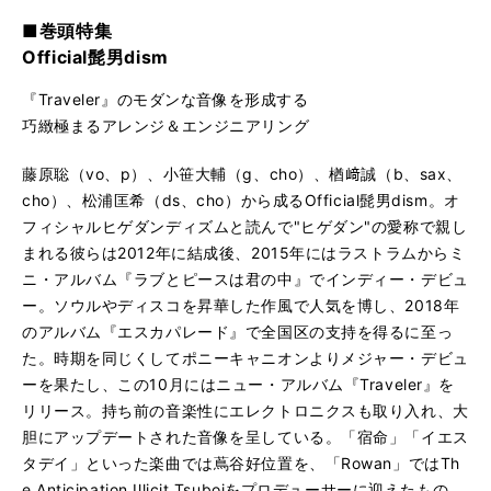
■巻頭特集
Official髭男dism
『Traveler』のモダンな音像を形成する
巧緻極まるアレンジ＆エンジニアリング
藤原聡（vo、p）、小笹大輔（g、cho）、楢﨑誠（b、sax、
cho）、松浦匡希（ds、cho）から成るOfficial髭男dism。オ
フィシャルヒゲダンディズムと読んで"ヒゲダン"の愛称で親し
まれる彼らは2012年に結成後、2015年にはラストラムからミ
ニ・アルバム『ラブとピースは君の中』でインディー・デビュ
ー。ソウルやディスコを昇華した作風で人気を博し、2018年
のアルバム『エスカパレード』で全国区の支持を得るに至っ
た。時期を同じくしてポニーキャニオンよりメジャー・デビュ
ーを果たし、この10月にはニュー・アルバム『Traveler』を
リリース。持ち前の音楽性にエレクトロニクスも取り入れ、大
胆にアップデートされた音像を呈している。「宿命」「イエス
タデイ」といった楽曲では蔦谷好位置を、「Rowan」ではTh
e Anticipation Illicit Tsuboiをプロデューサーに迎えたもの