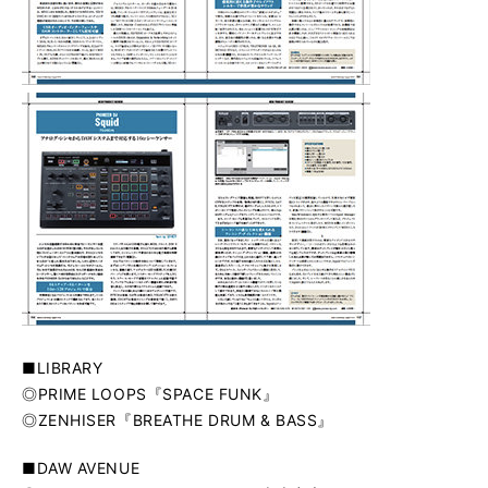
■LIBRARY
◎PRIME LOOPS『SPACE FUNK』
◎ZENHISER『BREATHE DRUM & BASS』
■DAW AVENUE