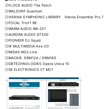
◎FLOCK AUDIO The Patch
◎WALDORF Quantum
◎VIENNA SYMPHONIC LIBRARY Vienna Ensemble Pro 7
◎FOCAL Trio11 BE
◎WARM AUDIO WA-251
◎AURORA AUDIO GT500
◎PIONEER DJ Squid
◎IK MULTIMEDIA Axe I/O
◎MIDAS M32-Live
◎MACKIE. DRM12A / DRM18S
◎DBTECHNOLOGIES Opera Unica 15
◎SE ELECTRONICS V7 MC1