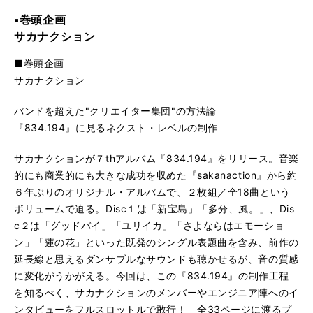
▪︎巻頭企画
サカナクション
■巻頭企画
サカナクション
バンドを超えた"クリエイター集団"の方法論
『834.194』に見るネクスト・レベルの制作
サカナクションが７thアルバム『834.194』をリリース。音楽
的にも商業的にも大きな成功を収めた『sakanaction』から約
６年ぶりのオリジナル・アルバムで、２枚組／全18曲という
ボリュームで迫る。Disc１は「新宝島」「多分、風。」、Dis
c２は「グッドバイ」「ユリイカ」「さよならはエモーショ
ン」「蓮の花」といった既発のシングル表題曲を含み、前作の
延長線と思えるダンサブルなサウンドも聴かせるが、音の質感
に変化がうかがえる。今回は、この『834.194』の制作工程
を知るべく、サカナクションのメンバーやエンジニア陣へのイ
ンタビューをフルスロットルで敢行！ 全33ページに渡るプ