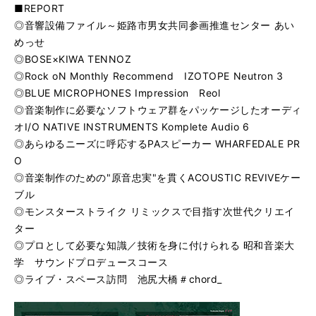
■REPORT
◎音響設備ファイル～姫路市男女共同参画推進センター あい
めっせ
◎BOSE×KIWA TENNOZ
◎Rock oN Monthly Recommend IZOTOPE Neutron 3
◎BLUE MICROPHONES Impression Reol
◎音楽制作に必要なソフトウェア群をパッケージしたオーディ
オI/O NATIVE INSTRUMENTS Komplete Audio 6
◎あらゆるニーズに呼応するPAスピーカー WHARFEDALE PR
O
◎音楽制作のための"原音忠実"を貫くACOUSTIC REVIVEケー
ブル
◎モンスターストライク リミックスで目指す次世代クリエイ
ター
◎プロとして必要な知識／技術を身に付けられる 昭和音楽大
学 サウンドプロデュースコース
◎ライブ・スペース訪問 池尻大橋＃chord_