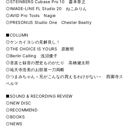
◎STEINBERG Cubase Pro 10 森本章之
◎IMAGE-LINE FL Studio 20 ねこみりん
◎AVID Pro Tools Nagie
◎PRESONUS Studio One Chester Beatty
■COLUMN
◎ケンカイヨシの見解良し！
◎THE CHOICE IS YOURS 原雅明
◎Berlin Calling 浅沼優子
◎音楽と録音の歴史ものがたり 高橋健太郎
◎祐天寺浩美のお部屋一刀両断
◎つまみちゃん～兄がこんなの買えるわけがない～ 西園寺ス
ペルマ
■SOUND & RECORDING REVIEW
◎NEW DISC
◎RECOMMEND
◎BOOKS
◎NEWS