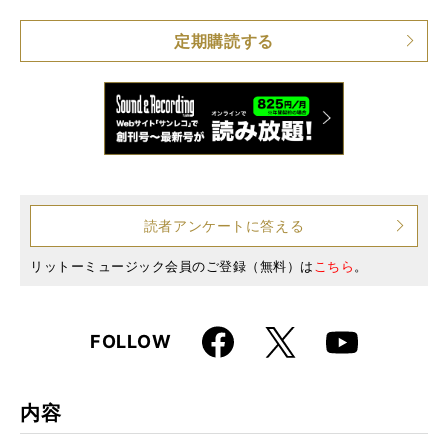
仕様
B5変形判 / 236ページ
定期購読する
JAN
4910040190899
読者アンケートに答える
リットーミュージック会員のご登録（無料）は
こちら
。
Faceboo
X
FOLLOW
Youtube
k
内容