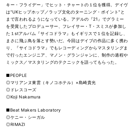
キー・フライデー」でヒット・チャートの１位を獲得。デイヴ
は"UKヒップホップ／ラップ文化のターニング・ポイント"と
まで言われるようになっている。アデルの『21』でグラミー
を受賞したプロデューサー、フレイサー・T・スミスが参加し
た１stアルバム『サイコドラマ』もイギリスで１位を記録し、
まさに飛ぶ鳥を落とす勢いだ。今回はデイブの作品に多く携わ
り、『サイコドラマ』でもレコーディングからマスタリングま
で行ったエンジニア、マノン・グランジャンに、制作の過程や
ミックス／マスタリングのテクニックを語ってもらった。
■PEOPLE
◎マリアンヌ東雲（キノコホテル）×島崎貴光
◎ドレスコーズ
◎Koji Nakamura
■Beat Makers Laboratory
◎ケニー・シーガル
◎RIMAZI