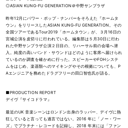
◎ASIAN KUNG-FU GENERATION＠中野サンプラザ
昨年12月にパワー・ポップ・ナンバーをそろえた『ホームタ
ウン』をリリースしたASIAN KUNG-FU GENERATION。その
全国ツアーであるTour2019「ホームタウン」が、３月16日の
宮城公演を皮切りに行われている。編集部は５月30日に行わ
れた中野サンプラザ公演２日目の、リハーサル前の会場へ潜
入。純度の高いバンド・サウンドはどのように客席へ届けられ
ているのか調査を確かめに行った。スピーカーやFOHシステ
ムをはじめ、楽器類へのマイキングやその根拠についても、P
Aエンジニアを務めたドラグフリーの田口智也氏が語る。
■PRODUCTION REPORT
デイヴ『サイコドラマ』
最近のUK 音楽シーンはロンドン出身のラッパー、デイヴに熱
狂していると言っても過言ではない。2016 年に「ノー・ワー
ズ」でプラチナ・レコードを記録し、2018 年末には「ファン