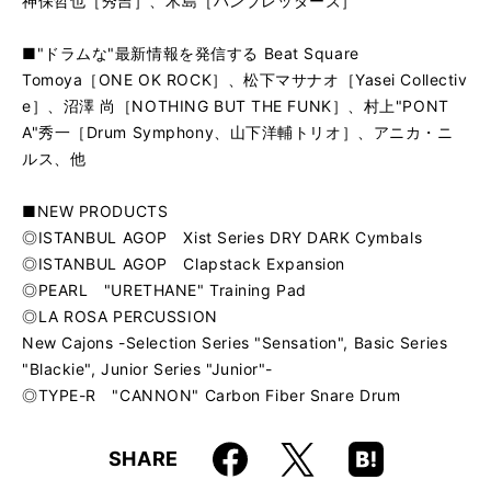
神保哲也［秀吉］、木島［ハンブレッダーズ］
■"ドラムな"最新情報を発信する Beat Square
Tomoya［ONE OK ROCK］、松下マサナオ［Yasei Collectiv
e］、沼澤 尚［NOTHING BUT THE FUNK］、村上"PONT
A"秀一［Drum Symphony、山下洋輔トリオ］、アニカ・ニ
ルス、他
■NEW PRODUCTS
◎ISTANBUL AGOP Xist Series DRY DARK Cymbals
◎ISTANBUL AGOP Clapstack Expansion
◎PEARL "URETHANE" Training Pad
◎LA ROSA PERCUSSION
New Cajons -Selection Series "Sensation", Basic Series
"Blackie", Junior Series "Junior"-
◎TYPE-R "CANNON" Carbon Fiber Snare Drum
Faceboo
Hatena
X
SHARE
k
Boo