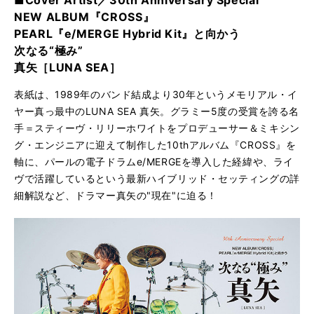
■Cover Artist／30th Anniversary Special
NEW ALBUM『CROSS』
PEARL『e/MERGE Hybrid Kit』と向かう
次なる“極み”
真矢［LUNA SEA］
表紙は、1989年のバンド結成より30年というメモリアル・イ
ヤー真っ最中のLUNA SEA 真矢。グラミー5度の受賞を誇る名
手＝スティーヴ・リリーホワイトをプロデューサー＆ミキシン
グ・エンジニアに迎えて制作した10thアルバム『CROSS』を
軸に、パールの電子ドラムe/MERGEを導入した経緯や、ライ
ヴで活躍しているという最新ハイブリッド・セッティングの詳
細解説など、ドラマー真矢の"現在"に迫る！