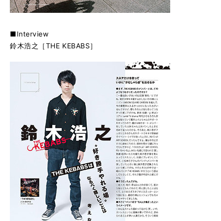
■Interview
鈴木浩之［THE KEBABS］