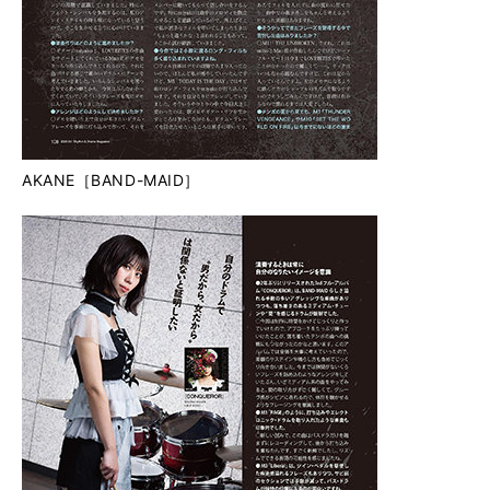
AKANE［BAND-MAID］