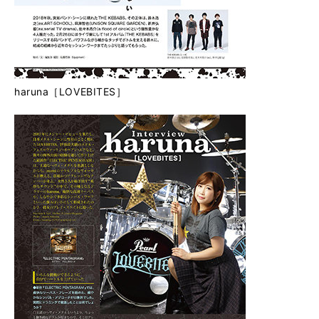
haruna［LOVEBITES］