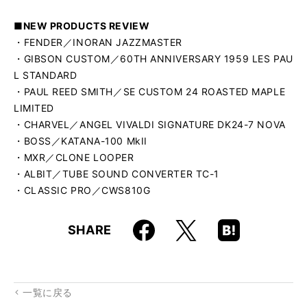
■NEW PRODUCTS REVIEW
・FENDER／INORAN JAZZMASTER
・GIBSON CUSTOM／60TH ANNIVERSARY 1959 LES PAU
L STANDARD
・PAUL REED SMITH／SE CUSTOM 24 ROASTED MAPLE
LIMITED
・CHARVEL／ANGEL VIVALDI SIGNATURE DK24-7 NOVA
・BOSS／KATANA-100 MkII
・MXR／CLONE LOOPER
・ALBIT／TUBE SOUND CONVERTER TC-1
・CLASSIC PRO／CWS810G
Faceboo
Hatena
X
SHARE
k
Boo
kma
rk
一覧に戻る