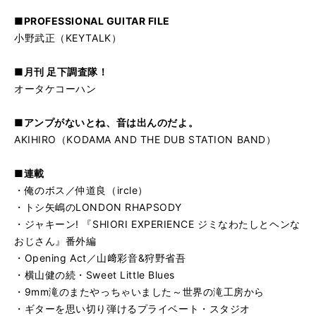
■PROFESSIONAL GUITAR FILE
小野武正（KEYTALK）
■月刊 足下調査隊！
オータケコーハン
■アンプがないとね、音は出んのだよ。
AKIHIRO（KODAMA AND THE DUB STATION BAND）
■連載
・俺のボス／仲道良（ircle）
・トシ矢嶋のLONDON RHAPSODY
・ジャキーン! 『SHIORI EXPERIENCE ジミなわたしとヘンな
おじさん』番外編
・Opening Act／山﨑彩音&狩野省吾
・横山健の続・Sweet Little Blues
・9mm滝のまたやっちゃいました～世界の滝工房から
・ギターを思い切り弾けるプライベート・スタジオ