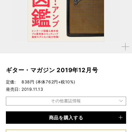
拡大す
る
ギター・マガジン 2019年12月号
定価
838円 (本体762円+税10%)
発売日
2019.11.13
その他書誌情報
商品を購入する
品種
雑誌
仕様
A4変形判 / 252ページ / 綴込み小冊子付き