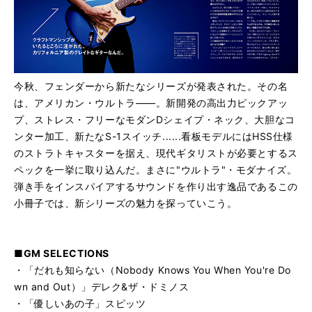
今秋、フェンダーから新たなシリーズが発表された。その名
は、アメリカン・ウルトラ――。新開発の高出力ピックアッ
プ、ストレス・フリーなモダンDシェイプ・ネック、大胆なコ
ンター加工、新たなS-1スイッチ......看板モデルにはHSS仕様
のストラトキャスターを据え、現代ギタリストが必要とするス
ペックを一挙に取り込んだ。まさに"ウルトラ"・モダナイズ。
弾き手をインスパイアするサウンドを作り出す逸品であるこの
小冊子では、新シリーズの魅力を探っていこう。
■GM SELECTIONS
・「だれも知らない（Nobody Knows You When You're Do
wn and Out）」デレク&ザ・ドミノス
・「優しいあの子」スピッツ