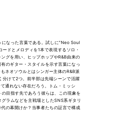
なった言葉である。試しに"Neo Soul
はコードとメロディを1本で表現するソロ・
ングを用い、ヒップホップやR&B由来の
固有のギター・スタイルを示す言葉になっ
そもネオソウルとはシンガー主体のR&B派
く分けて2つ。前半部は先端シーンで活躍
けて通れない存在だろう。トム・ミッシ
トの目指す先であろう彼らは、この現象を
タグラムなどを主戦場としたSNS系ギタリ
時代の幕開けか？当事者たちの証言で構成