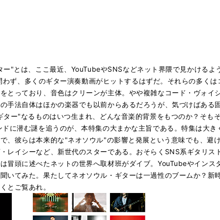
"とは、ここ最近、YouTubeやSNSなどネット界隈で見かけるように
外を問わず、多くのギター演奏動画がヒットするはずだ。それらの多く
をとっており、音色はクリーンが主体。やや複雑なコード・ヴォイシ
この手法自体はほかの楽器でも以前からあるだろうが、気づけばある
ギター"なるものはいつ生まれ、どんな音楽的背景をもつのか？
そも
ンドに潜む謎を追うのが、本特集の大まかな主旨である。特集は大き
で、彼らは本来的な"ネオソウル"の影響と発展という意味でも、避
・レイシーなど、新世代のスターである。おそらくSNS系ギタリス
冒頭に述べたネットの世界へ取材班がダイブ。YouTubeやインス
を聞いてみた。果たしてネオソウル・ギターは一過性のブームか？新
とくとご覧あれ。