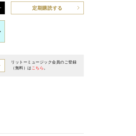
定期購読する
リットーミュージック会員のご登録
（無料）は
こちら
。