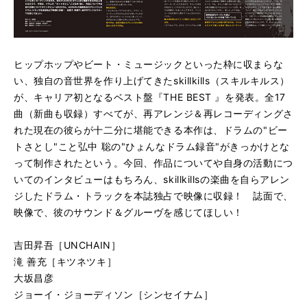
ヒップホップやビート・ミュージックといった枠に収まらな
い、独自の音世界を作り上げてきたskillkills（スキルキルス）
が、キャリア初となるベスト盤『THE BEST 』を発表。全17
曲（新曲も収録）すべてが、再アレンジ＆再レコーディングさ
れた現在の彼らが十二分に堪能できる本作は、ドラムの"ビー
トさとし"こと弘中 聡の"ひょんなドラム録音"がきっかけとな
って制作されたという。今回、作品についてや自身の活動につ
いてのインタビューはもちろん、skillkillsの楽曲を自らアレン
ジしたドラム・トラックを本誌独占で映像に収録！ 誌面で、
映像で、彼のサウンド＆グルーヴを感じてほしい！
吉田昇吾［UNCHAIN］
滝 善充［キツネツキ］
大坂昌彦
ジョーイ・ジョーディソン［シンセイナム］