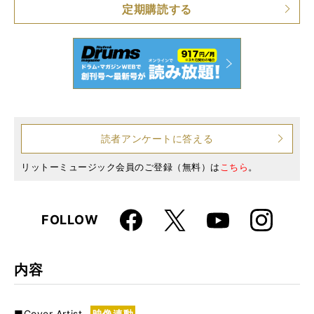
定期購読する
読者アンケートに答える
リットーミュージック会員のご登録（無料）は
こちら
。
Faceboo
Instagra
X
FOLLOW
Youtube
k
m
内容
■Cover Artist
映像連動