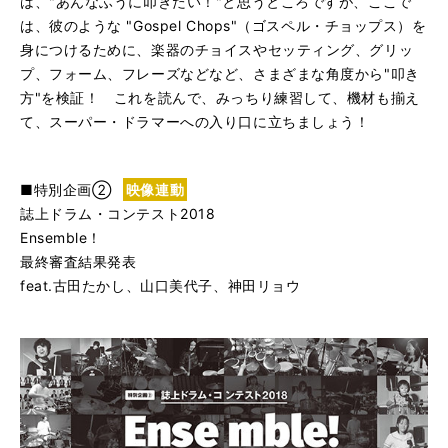
は、"あんなふうに叩きたい！"と思うところですが、ここで
は、彼のような "Gospel Chops"（ゴスペル・チョップス）を
身につけるために、楽器のチョイスやセッティング、グリッ
プ、フォーム、フレーズなどなど、さまざまな角度から"叩き
方"を検証！ これを読んで、みっちり練習して、機材も揃え
て、スーパー・ドラマーへの入り口に立ちましょう！
■特別企画②
映像連動
誌上ドラム・コンテスト2018
Ensemble！
最終審査結果発表
feat.古田たかし、山口美代子、神田リョウ