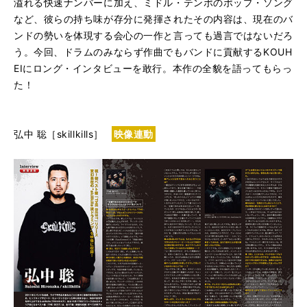
溢れる快速ナンバーに加え、ミドル・テンポのポップ・ソング
など、彼らの持ち味が存分に発揮されたその内容は、現在のバ
ンドの勢いを体現する会心の一作と言っても過言ではないだろ
う。今回、ドラムのみならず作曲でもバンドに貢献するKOUH
EIにロング・インタビューを敢行。本作の全貌を語ってもらっ
た！
弘中 聡［skillkills］
映像連動