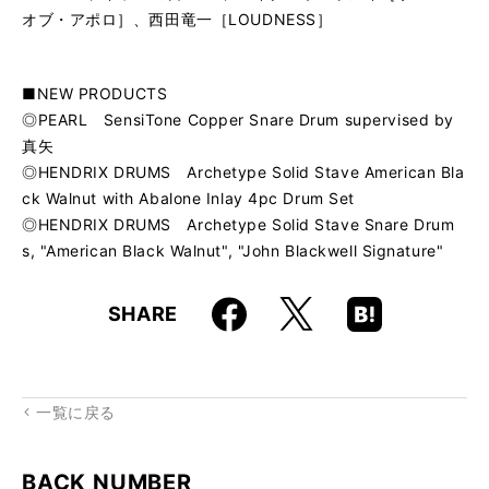
オブ・アポロ］、西田竜一［LOUDNESS］
■NEW PRODUCTS
◎PEARL SensiTone Copper Snare Drum supervised by
真矢
◎HENDRIX DRUMS Archetype Solid Stave American Bla
ck Walnut with Abalone Inlay 4pc Drum Set
◎HENDRIX DRUMS Archetype Solid Stave Snare Drum
s, "American Black Walnut", "John Blackwell Signature"
Faceboo
Hatena
X
SHARE
k
Boo
kma
rk
一覧に戻る
BACK NUMBER