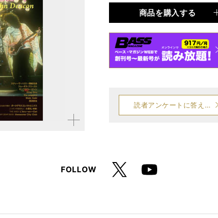
商品を購入する
品種
雑誌
仕様
A4変形判 / 156ページ
読者アンケートに答える
拡大す
る
X
FOLLOW
Youtube