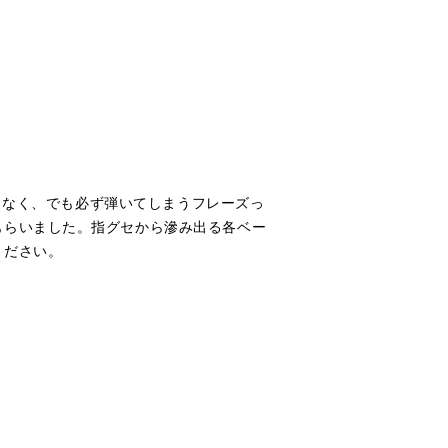
んとなく、でも必ず弾いてしまうフレーズっ
もらいました。指グセから滲み出る各ベー
ください。