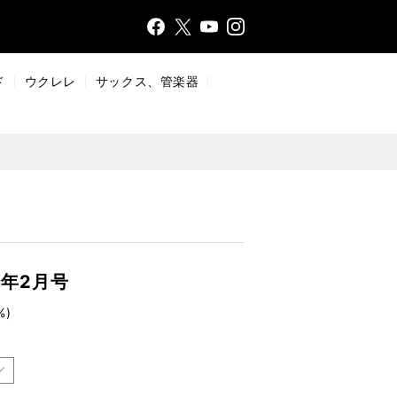
Face
Insta
X
YouT
bo
gr
ub
ok
a
e
ド
ウクレレ
サックス、管楽器
m
9年2月号
%)