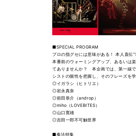
■SPECIAL PROGRAM
プロの指グセには意味がある！ 本人直伝"
本番前のウォーミングアップ、あるいは楽器
てありませんか？ 本企画では、第一線
シストの個性を把握し、そのフレーズを
◎イガラシ（ヒトリエ）
◎岩永真奈
◎前田恭介（androp）
◎miho（LOVEBITES）
◎山口寛雄
◎吉田一郎不可触世界
■奏法特集