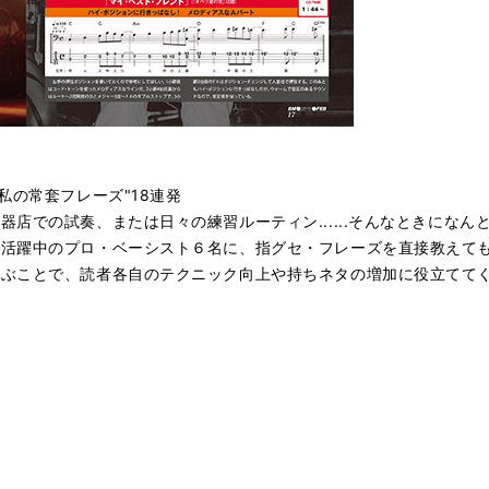
私の常套フレーズ"18連発
店での試奏、または日々の練習ルーティン......そんなときにな
で活躍中のプロ・ベーシスト６名に、指グセ・フレーズを直接教えて
学ぶことで、読者各自のテクニック向上や持ちネタの増加に役立てて