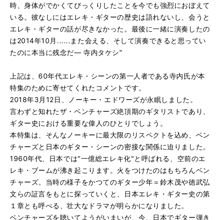
時、身体がでかくてびっくりしたことを今でも強烈におぼえて
いる。彼なしにはエレキ・ギターの歴史は語れないし、会うと
エレキ・ギターの話が尽きなかった。最後に一緒に演奏したの
は2014年10月......また会える、そして演奏できると思ってい
たのに本当に残念だ― 寺内タケシ"
上記は、60年代エレキ・シーンの第一人者である寺内氏が本
特集のために寄せてくれたコメントです。
2018年3月12日、ノーキー・エドワーズが永眠しました。
言わずと知れたザ・ベンチャーズ絶頂期のギタリストであり、
ギター史における重要な偉人のひとりでしょう。
本特集は、そんなノーキーに最大限のリスペクトを込め、ベン
チャーズと日本のギター・シーンの密接な関係に迫りました。
1960年代、日本では"一億総エレキ化"と呼ばれる、空前のエ
レキ・ブームが沸き起こります。火をつけたのはもちろんベン
チャーズ。当時の様子をかつてのギター少年＝鈴木茂や徳武弘
文らの証言をもとに探っていくと、日本エレキ・ギター史の第
１章とも呼べる、壮大なドラマが明らかになりました。
ベンチャーズを聴いてようがいまいが、今、日本でギター弾き