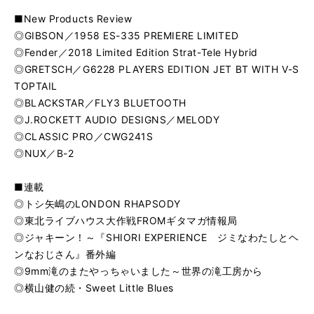
■New Products Review
◎GIBSON／1958 ES-335 PREMIERE LIMITED
◎Fender／2018 Limited Edition Strat-Tele Hybrid
◎GRETSCH／G6228 PLAYERS EDITION JET BT WITH V-S
TOPTAIL
◎BLACKSTAR／FLY3 BLUETOOTH
◎J.ROCKETT AUDIO DESIGNS／MELODY
◎CLASSIC PRO／CWG241S
◎NUX／B-2
■連載
◎トシ矢嶋のLONDON RHAPSODY
◎東北ライブハウス大作戦FROMギタマガ情報局
◎ジャキーン！～『SHIORI EXPERIENCE ジミなわたしとヘ
ンなおじさん』番外編
◎9mm滝のまたやっちゃいました～世界の滝工房から
◎横山健の続・Sweet Little Blues