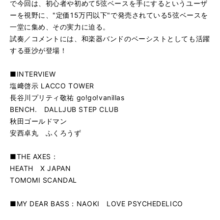
で今回は、初心者や初めて5弦ベースを手にするというユーザ
ーを視野に、"定価15万円以下"で発売されている5弦ベースを
一堂に集め、その実力に迫る。
試奏／コメントには、和楽器バンドのベーシストとしても活躍
する亜沙が登場！
■INTERVIEW
塩﨑啓示 LACCO TOWER
長谷川プリティ敬祐 go!go!vanillas
BENCH. DALLJUB STEP CLUB
秋田ゴールドマン
安西卓丸 ふくろうず
■THE AXES：
HEATH X JAPAN
TOMOMI SCANDAL
■MY DEAR BASS：NAOKI LOVE PSYCHEDELICO