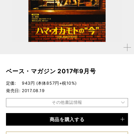
拡大す
る
ベース・マガジン 2017年9月号
定価
943円 (本体857円+税10%)
発売日
2017.08.19
その他書誌情報
商品を購入する
品種
雑誌
仕様
A4変形判 / 148ページ