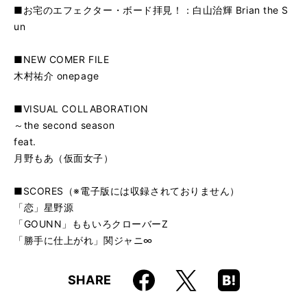
■お宅のエフェクター・ボード拝見！：白山治輝 Brian the S
un
■NEW COMER FILE
木村祐介 onepage
■VISUAL COLLABORATION
～the second season
feat.
月野もあ（仮面女子）
■SCORES（※電子版には収録されておりません）
「恋」星野源
「GOUNN」ももいろクローバーZ
「勝手に仕上がれ」関ジャニ∞
Faceboo
Hatena
X
SHARE
k
Boo
kma