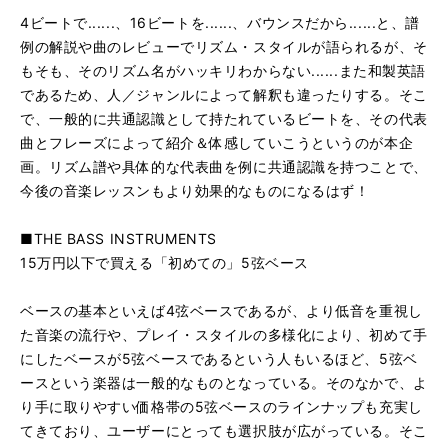
4ビートで......、16ビートを......、バウンスだから......と、譜
例の解説や曲のレビューでリズム・スタイルが語られるが、そ
もそも、そのリズム名がハッキリわからない......また和製英語
であるため、人／ジャンルによって解釈も違ったりする。そこ
で、一般的に共通認識として持たれているビートを、その代表
曲とフレーズによって紹介＆体感していこうというのが本企
画。リズム譜や具体的な代表曲を例に共通認識を持つことで、
今後の音楽レッスンもより効果的なものになるはず！
■THE BASS INSTRUMENTS
15万円以下で買える「初めての」5弦ベース
ベースの基本といえば4弦ベースであるが、より低音を重視し
た音楽の流行や、プレイ・スタイルの多様化により、初めて手
にしたベースが5弦ベースであるという人もいるほど、5弦ベ
ースという楽器は一般的なものとなっている。そのなかで、よ
り手に取りやすい価格帯の5弦ベースのラインナップも充実し
てきており、ユーザーにとっても選択肢が広がっている。そこ