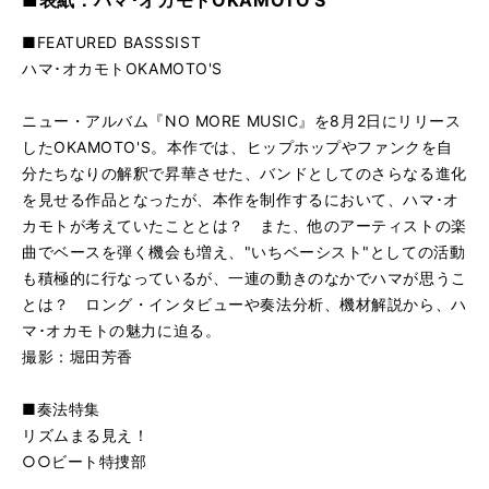
■表紙：ハマ･オカモトOKAMOTO'S
■FEATURED BASSSIST
ハマ･オカモトOKAMOTO'S
ニュー・アルバム『NO MORE MUSIC』を8月2日にリリース
したOKAMOTO'S。本作では、ヒップホップやファンクを自
分たちなりの解釈で昇華させた、バンドとしてのさらなる進化
を見せる作品となったが、本作を制作するにおいて、ハマ･オ
カモトが考えていたこととは？ また、他のアーティストの楽
曲でベースを弾く機会も増え、"いちベーシスト"としての活動
も積極的に行なっているが、一連の動きのなかでハマが思うこ
とは？ ロング・インタビューや奏法分析、機材解説から、ハ
マ･オカモトの魅力に迫る。
撮影：堀田芳香
■奏法特集
リズムまる見え！
○○ビート特捜部