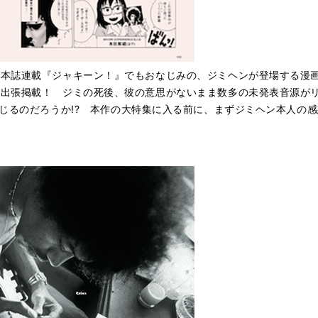
連載『ジャキーン！』でもおなじみの、ジミヘンが登場する漫画『SHIO
出張掲載！ ジミの死後、彼の意思がないまま数多の未発表音源が
聴いたらどう感じるのだろうか!? 本作の大特集に入る前に、まずジミヘン本