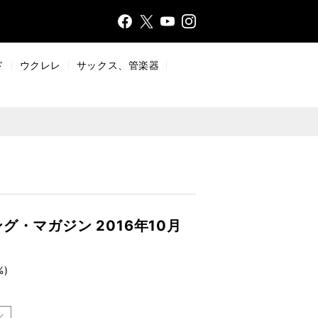
Face
Insta
X
YouT
bo
gr
ub
ok
a
e
ド
ウクレレ
サックス、管楽器
m
・マガジン 2016年10月
%)