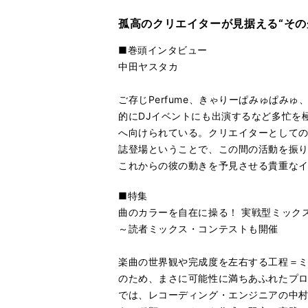
孤高のクリエイターが見据える“その
■巻頭インタビュー
中田ヤスタカ
ご存じPerfume、きゃりーぱみゅぱみ
的にDJイベントにも出演するなど多忙を
へ向けられている。クリエイターとして
誌登場ということで、この間の活動を振り
これからの彼の動きを予見させる貴重な
■特集
曲のカラーを自在に操る！ 実戦型ミック
～読者ミックス・コンテストも開催
楽曲の世界観や完成度を左右する工程＝
のため、まさに可能性に満ちあふれたプ
では、レコーディング・エンジニアの中村