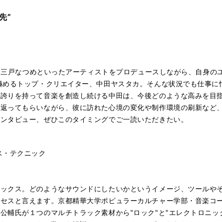
先”
ゅ、三戸なつめといったアーティストをプロデュースしながら、自身のユ
極めるトップ・クリエイター、中田ヤスタカ。そんな状況でも仕事に
の誇りを持って音楽を創造し続ける中田は、今後どのような高みを目
返ってもらいながら、彼に訪れた心境の変化や制作環境の刷新など、
インタビュー、ぜひこのタイミングでご一読いただきたい。
ス・テクニック
ミックス。どのようなサウンドにしたいかというイメージ、ツールや
ロセスと言えます。京都精華大学ポピュラーカルチャー学部・音楽コ
公輔氏が１つのマルチトラック素材から"ロック"と"エレクトロニッ