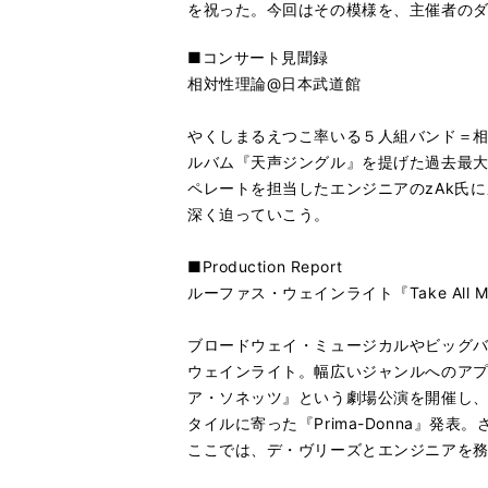
を祝った。今回はその模様を、主催者の
■コンサート見聞録
相対性理論@日本武道館
やくしまるえつこ率いる５人組バンド＝相
ルバム『天声ジングル』を提げた過去最大
ペレートを担当したエンジニアのzAk氏
深く迫っていこう。
■Production Report
ルーファス・ウェインライト『Take All My
ブロードウェイ・ミュージカルやビッグ
ウェインライト。幅広いジャンルへのアプ
ア・ソネッツ』という劇場公演を開催し、
タイルに寄った『Prima-Donna』発表
ここでは、デ・ヴリーズとエンジニアを