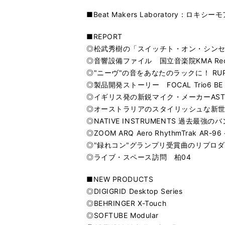
■Beat Makers Laboratory：ロキシー
■REPORT
◎松武秀樹の「スイッチト・オン・シン
◎音響設備ファイル 国立音楽院KMA Record
◎"ニーヴ"の音をあなたのラックに！ RUPER
◎製品開発ストーリー FOCAL Trio6 BE
◎イギリス発の新鋭マイク・メーカーASTON
◎オーストラリアのスタイリッシュな新世代
◎NATIVE INSTRUMENTS 過去最強のバン
◎ZOOM ARQ Aero RhythmTrak AR-9
◎"録れコン"グランプリ受賞曲のリプロ
◎ライブ・スペース訪問 柏04
■NEW PRODUCTS
◎DIGIGRID Desktop Series
◎BEHRINGER X-Touch
◎SOFTUBE Modular