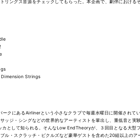
ストリングス音源をチェックしてもらった。本企画で、劇伴における
dle
2
e
ngs
Dimension Strings
クにあるAirlinerという小さなクラブで毎週水曜日に開催されている"L
サッジ・シングなどの世界的なアーティストを輩出し、重低音と実験
カとして知られる。そんなLow EndTheoryが、３回目となる大型
ブル・スクラッチ・ピクルズなど豪華ゲストを含めた20組以上のア