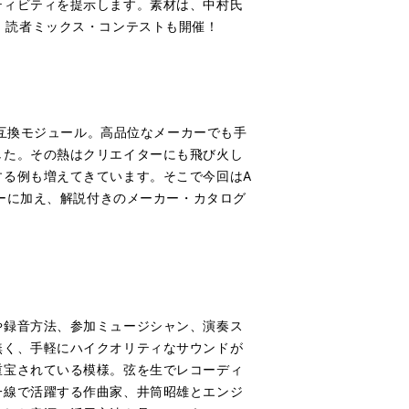
ティビティを提示します。素材は、中村氏
もの。読者ミックス・コンテストも開催！
0互換モジュール。高品位なメーカーでも手
した。その熱はクリエイターにも飛び火し
する例も増えてきています。そこで今回はA
ューに加え、解説付きのメーカー・カタログ
や録音方法、参加ミュージシャン、演奏ス
無く、手軽にハイクオリティなサウンドが
重宝されている模様。弦を生でレコーディ
一線で活躍する作曲家、井筒昭雄とエンジ