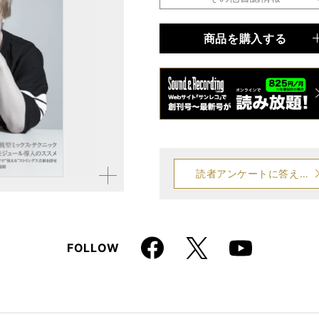
商品を購入する
品種
雑誌
仕様
B5変形判 / 256ページ
読者アンケートに答える
拡大す
る
Faceboo
X
FOLLOW
Youtube
k