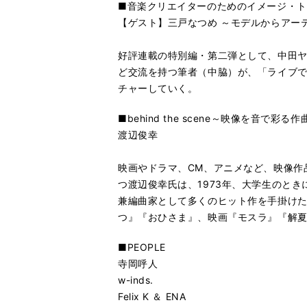
■音楽クリエイターのためのイメージ・トレ
【ゲスト】三戸なつめ ～モデルからアー
好評連載の特別編・第二弾として、中田
ど交流を持つ筆者（中脇）が、「ライブで
チャーしていく。
■behind the scene～映像を音で彩る
渡辺俊幸
映画やドラマ、CM、アニメなど、映像作
つ渡辺俊幸氏は、1973年、大学生のと
兼編曲家として多くのヒット作を手掛け
つ』『おひさま』、映画『モスラ』『解
■PEOPLE
寺岡呼人
w-inds.
Felix K ＆ ENA