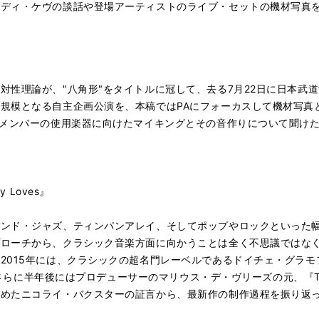
ダディ・ケヴの談話や登場アーティストのライブ・セットの機材写真
対性理論が、"八角形"をタイトルに冠して、去る7月22日に日本武
規模となる自主企画公演を、本稿ではPAにフォーカスして機材写真
にメンバーの使用楽器に向けたマイキングとその音作りについて聞け
 Loves』
バンド・ジャズ、ティンパンアレイ、そしてポップやロックといった
ローチから、クラシック音楽方面に向かうことは全く不思議ではなく
2015年には、クラシックの超名門レーベルであるドイチェ・グラ
。さらに半年後にはプロデューサーのマリウス・デ・ヴリーズの元、『Take 
務めたニコライ・バクスターの証言から、最新作の制作過程を振り返