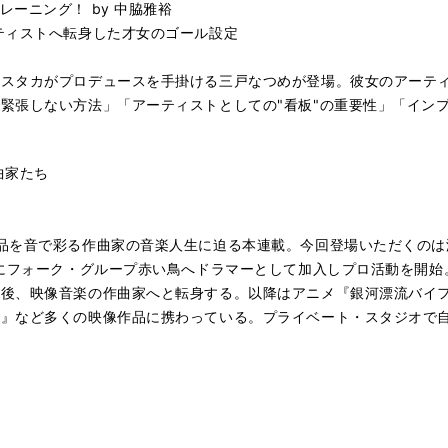
ーニング！ by 中脇雅裕
ティストへ転身した才女のゴール設定
ヤスタカがプロデュースを手掛ける三戸なつめが登場。彼女のアーテ
緊張しない方法」「アーティストとしての"看板"の重要性」「イン
作曲家たち
品を音で彩る作曲家の音楽人生に迫る本連載。今回登場いただくのは
きにフォーク・グループ赤い鳥へドラマーとして加入しプロ活動を開
た後、映像音楽の作曲家へと転身する。以降はアニメ『銀河漂流バイ
夏』など多くの映像作品に携わっている。プライベート・スタジオで