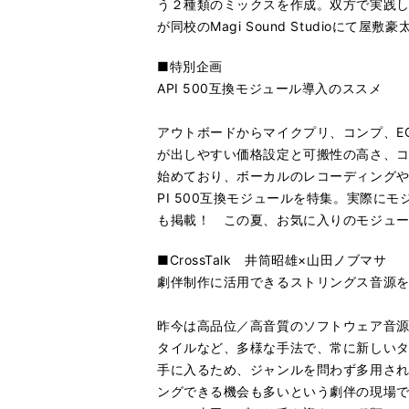
う２種類のミックスを作成。双方で実践
が同校のMagi Sound Studio
■特別企画
API 500互換モジュール導入のススメ
アウトボードからマイクプリ、コンプ、E
が出しやすい価格設定と可搬性の高さ、
始めており、ボーカルのレコーディングや
PI 500互換モジュールを特集。実際
も掲載！ この夏、お気に入りのモジュ
■CrossTalk 井筒昭雄×山田ノブマサ
劇伴制作に活用できるストリングス音源
昨今は高品位／高音質のソフトウェア音
タイルなど、多様な手法で、常に新しい
手に入るため、ジャンルを問わず多用さ
ングできる機会も多いという劇伴の現場