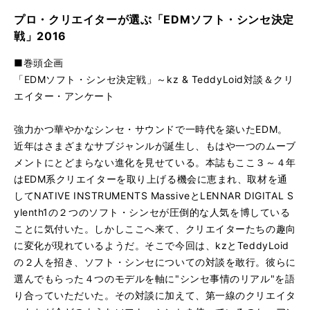
プロ・クリエイターが選ぶ「EDMソフト・シンセ決定
戦」2016
■巻頭企画
「EDMソフト・シンセ決定戦」～kz & TeddyLoid対談＆クリ
エイター・アンケート
強力かつ華やかなシンセ・サウンドで一時代を築いたEDM。
近年はさまざまなサブジャンルが誕生し、もはや一つのムーブ
メントにとどまらない進化を見せている。本誌もここ３～４年
はEDM系クリエイターを取り上げる機会に恵まれ、取材を通
してNATIVE INSTRUMENTS MassiveとLENNAR DIGITAL S
ylenth1の２つのソフト・シンセが圧倒的な人気を博している
ことに気付いた。しかしここへ来て、クリエイターたちの趣向
に変化が現れているようだ。そこで今回は、kzとTeddyLoid
の２人を招き、ソフト・シンセについての対談を敢行。彼らに
選んでもらった４つのモデルを軸に"シンセ事情のリアル"を語
り合っていただいた。その対談に加えて、第一線のクリエイタ