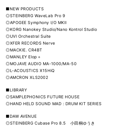
■NEW PRODUCTS
◎STEINBERG WaveLab Pro 9
◎APOGEE Symphony I/O MKII
◎KORG Nanokey Studio/Nano Kontrol Studio
◎UVI Orchestral Suite
◎XFER RECORDS Nerve
◎MACKIE. CR4BT
◎MANLEY Elop＋
◎MOJAVE AUDIO MA-1000/MA-50
◎L-ACOUSTICS X15HiQ
◎AMCRON XLS2002
■LIBRARY
◎SAMPLEPHONICS FUTURE HOUSE
◎HAND HELD SOUND MAD : DRUM KIT SERIES
■DAW AVENUE
◎STEINBERG Cubase Pro 8.5 小田桐ゆうき