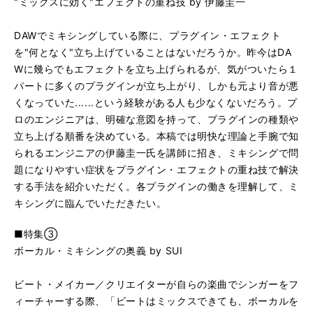
"ミックスに効く"エフェクトの重ね技 by 伊藤圭一
DAWでミキシングしている際に、プラグイン・エフェクト
を"何となく"立ち上げていることはないだろうか。昨今はDA
Wに幾らでもエフェクトを立ち上げられるが、気がついたら１
パートに多くのプラグインが立ち上がり、しかも元より音が悪
くなっていた......という経験がある人も少なくないだろう。プ
ロのエンジニアは、明確な意図を持って、プラグインの種類や
立ち上げる順番を決めている。本稿では明快な理論と手腕で知
られるエンジニアの伊藤圭一氏を講師に招き、ミキシングで問
題になりやすい症状をプラグイン・エフェクトの重ね技で解決
する手法を紹介いただく。各プラグインの働きを理解して、ミ
キシングに臨んでいただきたい。
■特集③
ボーカル・ミキシングの奥義 by SUI
ビート・メイカー／クリエイターが自らの楽曲でシンガーをフ
ィーチャーする際、「ビートはミックスできても、ボーカルを