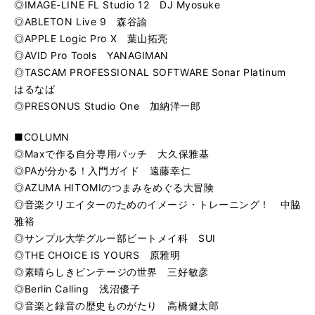
◎IMAGE-LINE FL Studio 12 DJ Myosuke
◎ABLETON Live 9 森谷諭
◎APPLE Logic Pro X 葉山拓亮
◎AVID Pro Tools YANAGIMAN
◎TASCAM PROFESSIONAL SOFTWARE Sonar Platinum
はるなば
◎PRESONUS Studio One 加納洋一郎
■COLUMN
◎Maxで作る自分専用パッチ 大久保雅基
◎PAが分かる！入門ガイド 遠藤幸仁
◎AZUMA HITOMIのつまみをめぐる大冒険
◎音楽クリエイターのためのイメージ・トレーニング！ 中脇
雅裕
◎サンプル大学グルー部ビートメイ科 SUI
◎THE CHOICE IS YOURS 原雅明
◎素晴らしきビンテージの世界 三好敏彦
◎Berlin Calling 浅沼優子
◎音楽と録音の歴史ものがたり 高橋健太郎