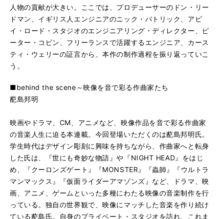
人物の貢献が大きい。ここでは、プロデューサーのドン・リー
ドマン、イギリス人エンジニアのニック・パトリック、アビ
イ・ロード・スタジオのエンジニアリング・ディレクター、ピ
ーター・コビン、フリーランスで活躍するエンジニア、カース
ティ・ウェリーの証言から、本作の制作過程を振り返っていこ
う。
■behind the scene～映像を音で彩る作曲家たち
蓜島邦明
映画やドラマ、CM、アニメなど、映像作品を音で彩る作曲家
の音楽人生に迫る本連載。今回登場いただくのは蓜島邦明氏。
学生時代はデザイン彫刻に興味を持ちながら、作曲家へと転身
した氏は、『世にも奇妙な物語』や『NIGHT HEAD』をはじ
め、『クーロンズゲート』『MONSTER』『蟲師』『ウルトラ
マンマックス』『仮面ライダーアマゾンズ』など、ドラマ、映
画、アニメ、ゲームといった多種にわたる映像の音楽制作を行
っている。独自の世界観で、映像にマッチした音楽を作り続け
ている蓜島氏。自身のプライベート・スタジオを訪れ、これま