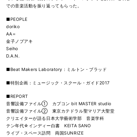
での音楽活動を振り返ってもらった。
■PEOPLE
doriko
AA＝
金子ノブアキ
Seiho
D.A.N.
■Beat Makers Laboratory：ミルトン・ブラッド
■特別企画：ミュージック・スクール・ガイド2017
■REPORT
音響設備ファイル① カプコン bit MASTER studio
音響設備ファイル② 東京カテドラル聖マリア大聖堂
クリエイターが語る日本大学藝術学部 音楽学科
テン年代☆インディー白書 KEITA SANO
ライブ・スペース訪問 両国SUNRIZE