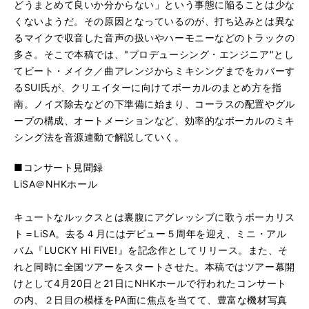
どうまとめて良いか分からない」という事態に陥ることは少な
くないようだ。その原因となっているのが、打ち込みとは異な
るマイクで収音した音声の扱いやハーモニーなどのトラックの
多さ。そこで本稿では、"プロデューシング・エンジニア"とし
てビート・メイク／曲アレンジからミキシングまでをカバーす
るSUI氏が、クリエイターに向けてボーカルのまとめ方を指
南。ノイズ除去などの下準備に始まり、コーラスの配置やグル
ープの構成、オートメーションなど、効率的なボーカルのミキ
シング法を音源連動で解説していく。
■コンサート見聞録
LiSA＠NHKホール
キュートなルックスとは裏腹にアグレッシブに歌うボーカリス
ト＝LiSA。去る４月にはデビュー５周年を迎え、ミニ・アル
バム『LUCKY Hi FiVE!』を記念作としてリリース。また、そ
れと同時に全国ツアーをスタートさせた。本稿ではツアー幕開
けとして4月20日と21日にNHKホールで行われたコンサート
の内、２日目の模様をPA面に焦点を当てて、豊富な機材写真