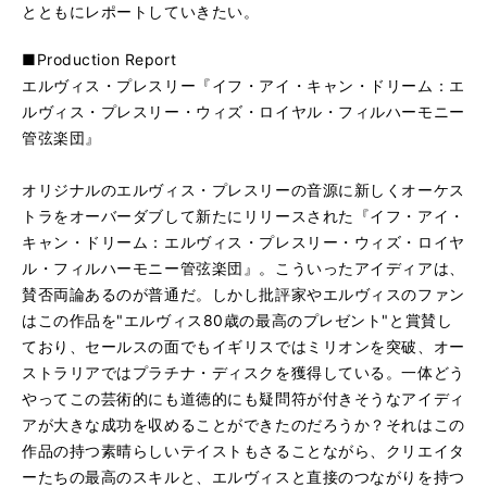
とともにレポートしていきたい。
■Production Report
エルヴィス・プレスリー『イフ・アイ・キャン・ドリーム：エ
ルヴィス・プレスリー・ウィズ・ロイヤル・フィルハーモニー
管弦楽団』
オリジナルのエルヴィス・プレスリーの音源に新しくオーケス
トラをオーバーダブして新たにリリースされた『イフ・アイ・
キャン・ドリーム：エルヴィス・プレスリー・ウィズ・ロイヤ
ル・フィルハーモニー管弦楽団』。こういったアイディアは、
賛否両論あるのが普通だ。しかし批評家やエルヴィスのファン
はこの作品を"エルヴィス80歳の最高のプレゼント"と賞賛し
ており、セールスの面でもイギリスではミリオンを突破、オー
ストラリアではプラチナ・ディスクを獲得している。一体どう
やってこの芸術的にも道徳的にも疑問符が付きそうなアイディ
アが大きな成功を収めることができたのだろうか？それはこの
作品の持つ素晴らしいテイストもさることながら、クリエイタ
ーたちの最高のスキルと、エルヴィスと直接のつながりを持つ