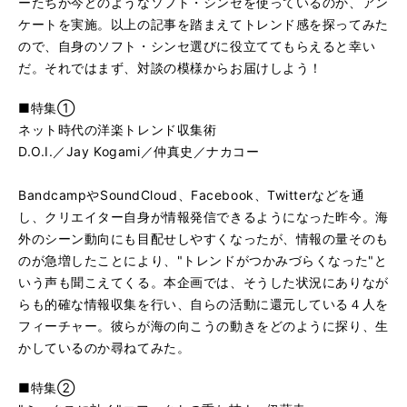
ーたちが今どのようなソフト・シンセを使っているのか、アン
ケートを実施。以上の記事を踏まえてトレンド感を探ってみた
ので、自身のソフト・シンセ選びに役立ててもらえると幸い
だ。それではまず、対談の模様からお届けしよう！
■特集①
ネット時代の洋楽トレンド収集術
D.O.I.／Jay Kogami／仲真史／ナカコー
BandcampやSoundCloud、Facebook、Twitterなどを通
し、クリエイター自身が情報発信できるようになった昨今。海
外のシーン動向にも目配せしやすくなったが、情報の量そのも
のが急増したことにより、"トレンドがつかみづらくなった"と
いう声も聞こえてくる。本企画では、そうした状況にありなが
らも的確な情報収集を行い、自らの活動に還元している４人を
フィーチャー。彼らが海の向こうの動きをどのように探り、生
かしているのか尋ねてみた。
■特集②