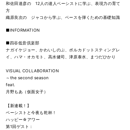
和佐田達彦の 12人の達人ベーシストに学ぶ、表現力の育て
方
織原良次の ジャコから学ぶ、ベースを弾くための基礎知識
■INFORMATION
■四谷低音倶楽部
ナガイケジョー、かわいしのぶ、ポルカドットスティングレ
イ、ハマ・オカモト、高水健司、津原泰水、まつだひかり
VISUAL COLLABORATION
～the second season
feat.
月野もあ（仮面女子）
【新連載！】
ベーシストと今夜も乾杯！
ハッピー☆アワー
第1回ゲスト：