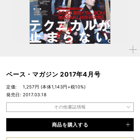
拡大す
る
ベース・マガジン 2017年4月号
定価
1,257円 (本体1,143円+税10%)
発売日
2017.03.18
その他書誌情報
商品を購入する
品種
雑誌
仕様
A4変形判 / 160ページ