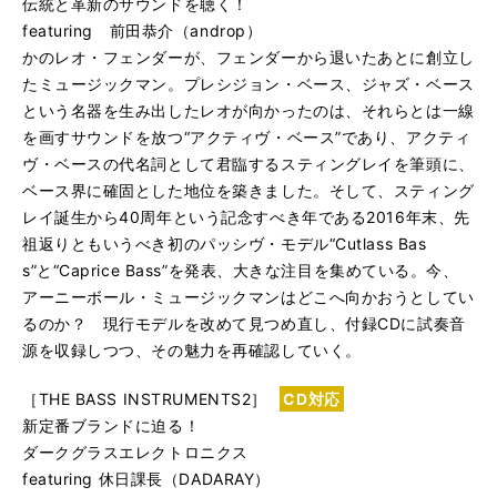
伝統と革新のサウンドを聴く！
featuring 前田恭介（androp）
かのレオ・フェンダーが、フェンダーから退いたあとに創立し
たミュージックマン。プレシジョン・ベース、ジャズ・ベース
という名器を生み出したレオが向かったのは、それらとは一線
を画すサウンドを放つ“アクティヴ・ベース”であり、アクティ
ヴ・ベースの代名詞として君臨するスティングレイを筆頭に、
ベース界に確固とした地位を築きました。そして、スティング
レイ誕生から40周年という記念すべき年である2016年末、先
祖返りともいうべき初のパッシヴ・モデル“Cutlass Bas
s”と“Caprice Bass”を発表、大きな注目を集めている。今、
アーニーボール・ミュージックマンはどこへ向かおうとしてい
るのか？ 現行モデルを改めて見つめ直し、付録CDに試奏音
源を収録しつつ、その魅力を再確認していく。
［THE BASS INSTRUMENTS2］
CD対応
新定番ブランドに迫る！
ダークグラスエレクトロニクス
featuring 休日課長（DADARAY）