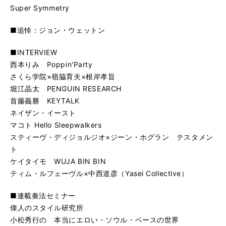
Super Symmetry
■追悼：ジョン・ウェットン
■INTERVIEW
西本りみ Poppin'Party
さくら学院×嶺脇育夫×根岸孝旨
堀江晶太 PENGUIN RESEARCH
首藤義勝 KEYTALK
ネイザン・イースト
マコト Hello Sleepwalkers
スティーヴ・ディジョルジオ×ジーン・ホグラン テスタメン
ト
ケイタイモ WUJA BIN BIN
ティム・ルフェーヴル×中西道彦（Yasei Collective）
■連載奏法セミナー
偉人のスタイル研究所
小松秀行の 本当にエロい・ソウル・ベースの世界