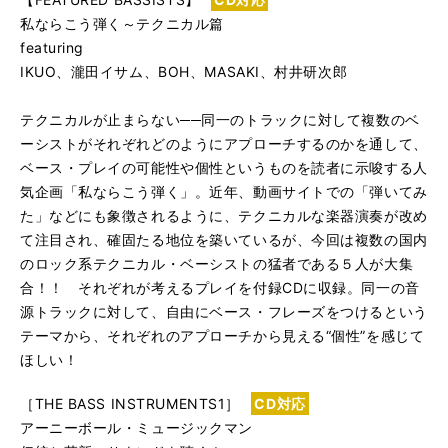
私ならこう弾く～テクニカル篇
featuring
IKUO、瀧田イサム、BOH、MASAKI、村井研次郎
テクニカルが止まらない──同一のトラックに対して複数のベ
ーシストがそれぞれどのようにアプローチするのかを通して、
ベース・プレイの可能性や個性というものを読者に示唆する人
気企画「私ならこう弾く」。近年、動画サイトでの「弾いてみ
た」などにも象徴されるように、テクニカルな楽器演奏が改め
て注目され、確固たる地位を築いているが、今回は複数の国内
のロック系テクニカル・ベーシストの猛者である５人が大集
合！！ それぞれが考えるプレイを付録CDに収録。同一の音
源トラックに対して、自由にベース・フレーズをつけるという
テーマから、それぞれのアプローチから見える“個性”を感じて
ほしい！
［THE BASS INSTRUMENTS1］
CD対応
アーニーボール・ミュージックマン