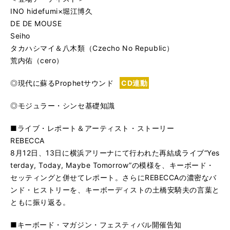
INO hidefumi×堀江博久
DE DE MOUSE
Seiho
タカハシマイ＆八木類（Czecho No Republic）
荒内佑（cero）
◎現代に蘇るProphetサウンド
CD連動
◎モジュラー・シンセ基礎知識
■ライブ・レポート＆アーティスト・ストーリー
REBECCA
8月12日、13日に横浜アリーナにて行われた再結成ライブ“Yes
terday, Today, Maybe Tomorrow”の模様を、キーボード・
セッティングと併せてレポート。さらにREBECCAの濃密なバ
ンド・ヒストリーを、キーボーディストの土橋安騎夫の言葉と
ともに振り返る。
■キーボード・マガジン・フェスティバル開催告知