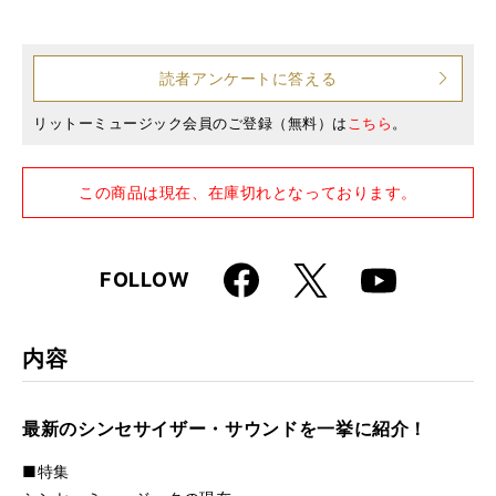
仕様
A4変形判 / 180ページ / CD付き
読者アンケートに答える
リットーミュージック会員のご登録（無料）は
こちら
。
この商品は現在、在庫切れとなっております。
Faceboo
X
FOLLOW
Youtube
k
内容
最新のシンセサイザー・サウンドを一挙に紹介！
■特集