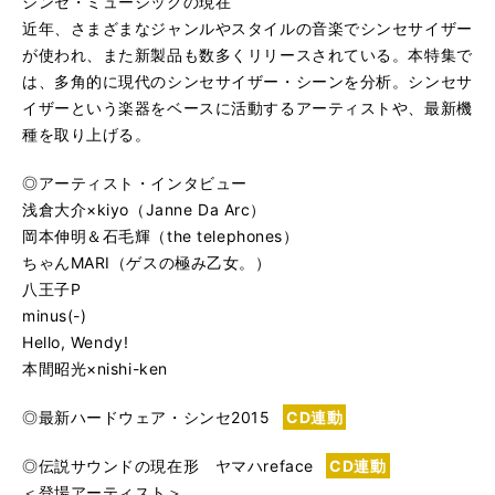
シンセ・ミュージックの現在
近年、さまざまなジャンルやスタイルの音楽でシンセサイザー
が使われ、また新製品も数多くリリースされている。本特集で
は、多角的に現代のシンセサイザー・シーンを分析。シンセサ
イザーという楽器をベースに活動するアーティストや、最新機
種を取り上げる。
◎アーティスト・インタビュー
浅倉大介×kiyo（Janne Da Arc）
岡本伸明＆石毛輝（the telephones）
ちゃんMARI（ゲスの極み乙女。）
八王子P
minus(-)
Hello, Wendy!
本間昭光×nishi-ken
◎最新ハードウェア・シンセ2015
CD連動
◎伝説サウンドの現在形 ヤマハreface
CD連動
＜登場アーティスト＞